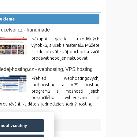
eklama
rdcetvor.cz - handmade
Nákupní galerie rukodělných
výrobků, služeb a materiálů. Můžete
si zde otevřít svůj obchod a začít
prodávat nebo jen nakupovat.
ledej-hosting.cz - webhosting, VPS hosting
Přehled webhostingových,
multihosting a VPS hosting
programů s možností jejich
pokročilého vyhledávání a
rovnávání. Najděte si jednoduše vhodný hosting.
jmout všechny
bsah a jeho následky.