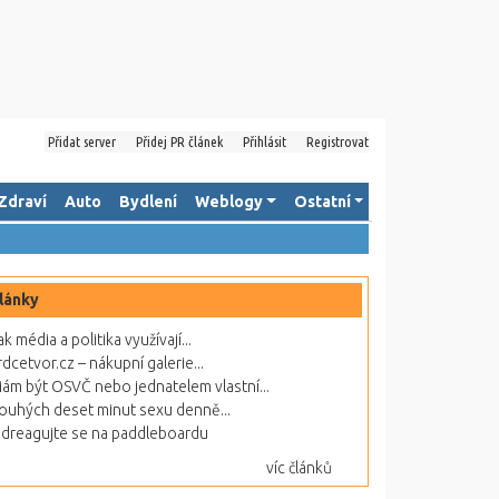
Přidat server
Přidej PR článek
Přihlásit
Registrovat
Zdraví
Auto
Bydlení
Weblogy
Ostatní
lánky
ak média a politika využívají...
rdcetvor.cz – nákupní galerie...
ám být OSVČ nebo jednatelem vlastní...
ouhých deset minut sexu denně...
dreagujte se na paddleboardu
víc článků