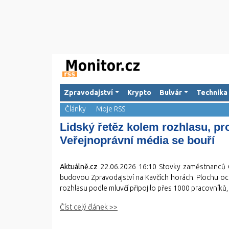
Zpravodajství
Krypto
Bulvár
Technika
Články
Moje RSS
Lidský řetěz kolem rozhlasu, pr
Veřejnoprávní média se bouří
Aktuálně.cz
22.06.2026 16:10
Stovky zaměstnanců Č
budovou Zpravodajství na Kavčích horách. Plochu och
rozhlasu podle mluvčí připojilo přes 1000 pracovníků, da
Číst celý článek >>