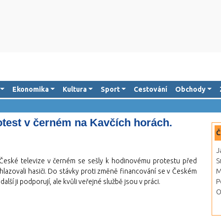
Ekonomika
Kultura
Sport
Cestování
Obchody
otest v černém na Kavčích horách.
Č
J
eské televize v černém se sešly k hodinovému protestu před
S
lazovali hasiči. Do stávky proti změně financování se v Českém
M
lší ji podporují, ale kvůli veřejné službě jsou v práci.
P
O