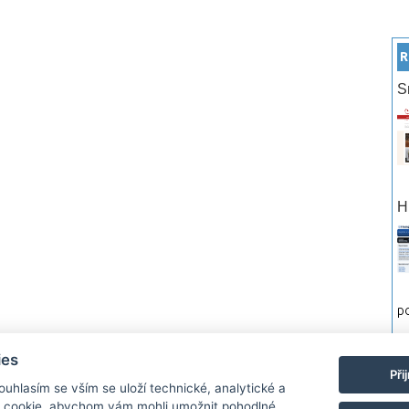
R
S
H
po
ies
rtneři
Reklama
Podmínky používání
Ochrana osobních údajů
Kontakt
Při
Souhlasím se vším se uloží technické, analytické a
 cookie, abychom vám mohli umožnit pohodlné
Monitor.cz Všechny práva vyhrazené. Autor a provozovatel nezodpovídá za o