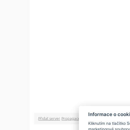
Informace o cook
Přidat server
Propagace
Co je RSS
o rssMonitor.cz
Pa
Kliknutím na tlačítko 
marketingové soubory
Copyright © 2009 rss