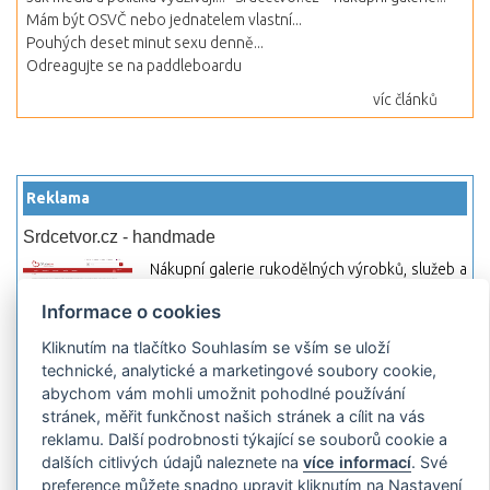
Mám být OSVČ nebo jednatelem vlastní...
Pouhých deset minut sexu denně...
Odreagujte se na paddleboardu
víc článků
Reklama
Srdcetvor.cz - handmade
Nákupní galerie rukodělných výrobků, služeb a
materiálů. Můžete si zde otevřít svůj obchod a
Informace o cookies
začít prodávat nebo jen nakupovat.
Kliknutím na tlačítko Souhlasím se vším se uloží
Hledej-hosting.cz - webhosting, VPS
technické, analytické a marketingové soubory cookie,
hosting
abychom vám mohli umožnit pohodlné používání
Přehled webhostingových, multihosting a VPS
stránek, měřit funkčnost našich stránek a cílit na vás
hosting programů s možností jejich
reklamu. Další podrobnosti týkající se souborů cookie a
pokročilého vyhledávání a porovnávání.
dalších citlivých údajů naleznete na
více informací
. Své
Najděte si jednoduše vhodný hosting.
preference můžete snadno upravit kliknutím na Nastavení