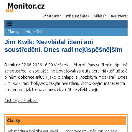
Přidat server
Přidej PR článek
Přihlásit
Registrovat
Články
Moje RSS
Jim Kwik: Nezvládal čtení ani
soustředění. Dnes radí nejúspěšnějším
Denik.cz
22.06.2026 16:00
Ve škole měl problémy se čtením, špatně
se soustředil a spolužáci ho považovali za outsidera. Někteří učitelé
o něm dokonce mluvili jako o chlapci s „rozbitým mozkem“. Dnes
Jim Kwik radí hollywoodským hvězdám, vrcholovým manažerům i
studentům, jak trénovat mozek a učit se efektivněji.
Číst celý článek >>
Články
Jak média a politika využívají...
Srdcetvor.cz – nákupní galerie...