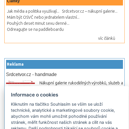
Články
Jak média a politika využívají...
Srdcetvor.cz – nákupní galerie...
Mám být OSVČ nebo jednatelem vlastní...
Pouhých deset minut sexu denně...
Odreagujte se na paddleboardu
víc článků
Reklama
Srdcetvor.cz - handmade
Nákupní galerie rukodělných výrobků, služeb a
materiálů. Můžete si zde otevřít svůj obchod a
Informace o cookies
začít prodávat nebo jen nakupovat.
Kliknutím na tlačítko Souhlasím se vším se uloží
Hledej-hosting.cz - webhosting, VPS
technické, analytické a marketingové soubory cookie,
hosting
abychom vám mohli umožnit pohodlné používání
Přehled webhostingových, multihosting a VPS
stránek, měřit funkčnost našich stránek a cílit na vás
hosting programů s možností jejich
reklamu. Další podrobnosti týkající se souborů cookie a