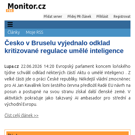
Přidat server
Přidej PR článek
Přihlásit
Registrovat
Články
Moje RSS
Česko v Bruselu vyjednalo odklad
kritizované regulace umělé inteligence
Lupa.cz
22.06.2026 14:20
Evropský parlament koncem loňského
týdne schválil odklad některých částí Aktu o umělé inteligenci . Z
velké části jde o práci České republiky. Někdejší vládní zmocněnec
pro AI Jan Kavalírek loni šestého června předložil Radě EU návrh na
posun a postupně na svou stranu získal další členské země. V
aktivitách pokračuje jako takzvaný AI ambasador pro střední a
východní Evropu.
Číst celý článek >>