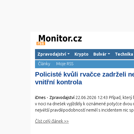
Zpravodajství
Krypto
Bulvár
Technika
Články
Moje RSS
Policisté kvůli rvačce zadrželi
vnitřní kontrola
iDnes - Zpravodajství
22.06.2026 12:43
Případ, který 
v noci na dnešek vyjížděly k oznámené potyčce dvou muž
největší pravděpodobností neměl s incidentem nic spo
Číst celý článek >>