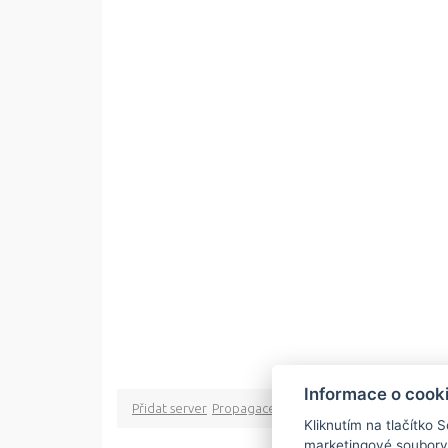
Informace o cook
Přidat server
Propagace
Co je RSS
o rssMonitor.cz
Pa
Kliknutím na tlačítko 
marketingové soubory
Copyright © 2009 rss