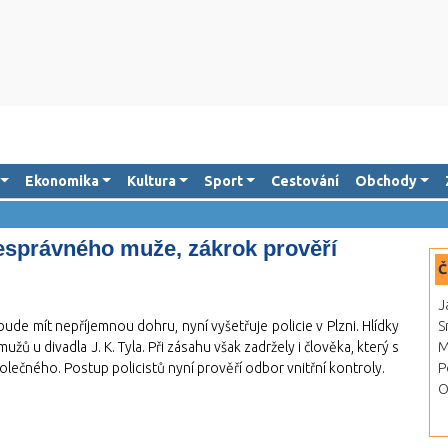
Ekonomika
Kultura
Sport
Cestování
Obchody
 nesprávného muže, zákrok prověří
Č
J
bude mít nepříjemnou dohru, nyní vyšetřuje policie v Plzni. Hlídky
S
ů u divadla J. K. Tyla. Při zásahu však zadržely i člověka, který s
M
lečného. Postup policistů nyní prověří odbor vnitřní kontroly.
P
O