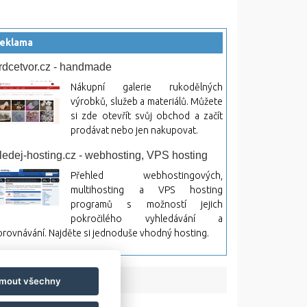
eklama
rdcetvor.cz - handmade
Nákupní galerie rukodělných
výrobků, služeb a materiálů. Můžete
si zde otevřít svůj obchod a začít
prodávat nebo jen nakupovat.
ledej-hosting.cz - webhosting, VPS hosting
Přehled webhostingových,
multihosting a VPS hosting
programů s možností jejich
pokročilého vyhledávání a
rovnávání. Najděte si jednoduše vhodný hosting.
jmout všechny
bsah a jeho následky.