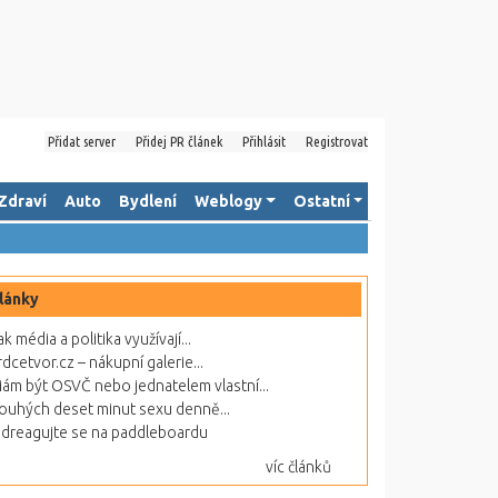
Přidat server
Přidej PR článek
Přihlásit
Registrovat
Zdraví
Auto
Bydlení
Weblogy
Ostatní
lánky
ak média a politika využívají...
rdcetvor.cz – nákupní galerie...
ám být OSVČ nebo jednatelem vlastní...
ouhých deset minut sexu denně...
dreagujte se na paddleboardu
víc článků