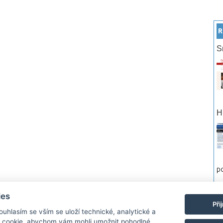
R
S
H
po
ies
rtneři
Reklama
Podmínky používání
Ochrana osobních údajů
Kontakt
Při
Souhlasím se vším se uloží technické, analytické a
 cookie, abychom vám mohli umožnit pohodlné
Monitor.cz Všechny práva vyhrazené. Autor a provozovatel nezodpovídá za o