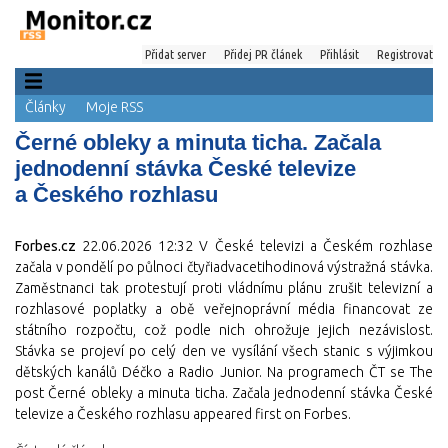
Přidat server
Přidej PR článek
Přihlásit
Registrovat
Články
Moje RSS
Černé obleky a minuta ticha. Začala
jednodenní stávka České televize
a Českého rozhlasu
Forbes.cz
22.06.2026 12:32
V České televizi a Českém rozhlase
začala v pondělí po půlnoci čtyřiadvacetihodinová výstražná stávka.
Zaměstnanci tak protestují proti vládnímu plánu zrušit televizní a
rozhlasové poplatky a obě veřejnoprávní média financovat ze
státního rozpočtu, což podle nich ohrožuje jejich nezávislost.
Stávka se projeví po celý den ve vysílání všech stanic s výjimkou
dětských kanálů Déčko a Radio Junior. Na programech ČT se The
post Černé obleky a minuta ticha. Začala jednodenní stávka České
televize a Českého rozhlasu appeared first on Forbes.