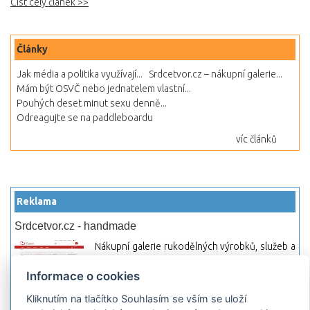
Číst celý článek >>
Články
Jak média a politika využívají...
Srdcetvor.cz – nákupní galerie...
Mám být OSVČ nebo jednatelem vlastní...
Pouhých deset minut sexu denně...
Odreagujte se na paddleboardu
víc článků
Reklama
Srdcetvor.cz - handmade
Nákupní galerie rukodělných výrobků, služeb a
materiálů. Můžete si zde otevřít svůj obchod a
Informace o cookies
začít prodávat nebo jen nakupovat.
Kliknutím na tlačítko Souhlasím se vším se uloží
Hledej-hosting.cz - webhosting, VPS