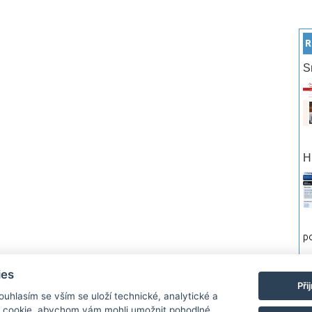
R
S
H
po
ies
rtneři
Reklama
Podmínky používání
Ochrana osobních údajů
Kontakt
Při
Souhlasím se vším se uloží technické, analytické a
 cookie, abychom vám mohli umožnit pohodlné
Monitor.cz Všechny práva vyhrazené. Autor a provozovatel nezodpovídá za o