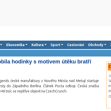
Ekonomika
Kultura
Sport
Cestování
Obchody
bila hodinky s motivem útěku bratří
Č
J
ends české manufaktury z Nového Města nad Metují startuje
S
y do Západního Berlína. Článek Pocta odboji. Česká značka
M
148 tisíc se nejdříve objevil na CzechCrunch.
P
O