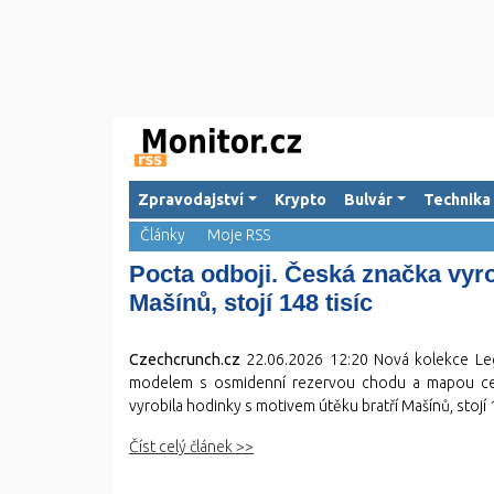
Zpravodajství
Krypto
Bulvár
Technika
Články
Moje RSS
Pocta odboji. Česká značka vyro
Mašínů, stojí 148 tisíc
Czechcrunch.cz
22.06.2026 12:20
Nová kolekce Leg
modelem s osmidenní rezervou chodu a mapou cest
vyrobila hodinky s motivem útěku bratří Mašínů, stojí 
Číst celý článek >>