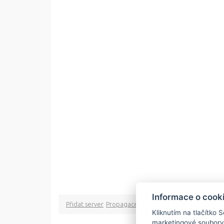
Informace o cook
Přidat server
Propagace
Co je RSS
o rssMonitor.cz
Pa
Kliknutím na tlačítko 
marketingové soubory
Copyright © 2009 rss