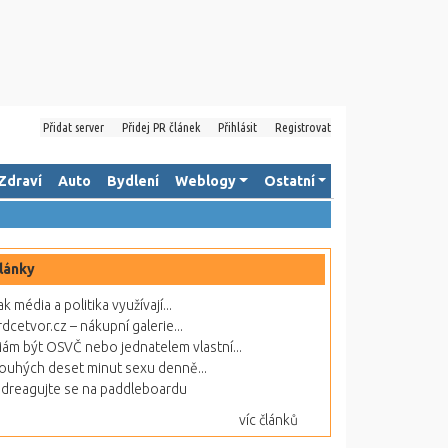
Přidat server
Přidej PR článek
Přihlásit
Registrovat
Zdraví
Auto
Bydlení
Weblogy
Ostatní
lánky
ak média a politika využívají...
rdcetvor.cz – nákupní galerie...
ám být OSVČ nebo jednatelem vlastní...
ouhých deset minut sexu denně...
dreagujte se na paddleboardu
víc článků