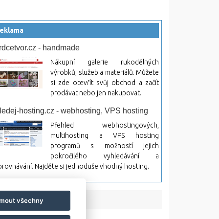
eklama
rdcetvor.cz - handmade
Nákupní galerie rukodělných
výrobků, služeb a materiálů. Můžete
si zde otevřít svůj obchod a začít
prodávat nebo jen nakupovat.
ledej-hosting.cz - webhosting, VPS hosting
Přehled webhostingových,
multihosting a VPS hosting
programů s možností jejich
pokročilého vyhledávání a
rovnávání. Najděte si jednoduše vhodný hosting.
jmout všechny
bsah a jeho následky.