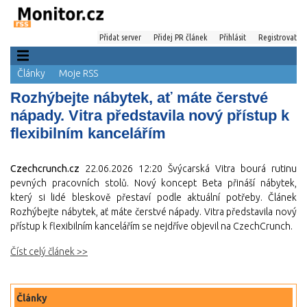
Přidat server
Přidej PR článek
Přihlásit
Registrovat
Články
Moje RSS
Rozhýbejte nábytek, ať máte čerstvé
nápady. Vitra představila nový přístup k
flexibilním kancelářím
Czechcrunch.cz
22.06.2026 12:20
Švýcarská Vitra bourá rutinu
pevných pracovních stolů. Nový koncept Beta přináší nábytek,
který si lidé bleskově přestaví podle aktuální potřeby. Článek
Rozhýbejte nábytek, ať máte čerstvé nápady. Vitra představila nový
přístup k flexibilním kancelářím se nejdříve objevil na CzechCrunch.
Číst celý článek >>
Články