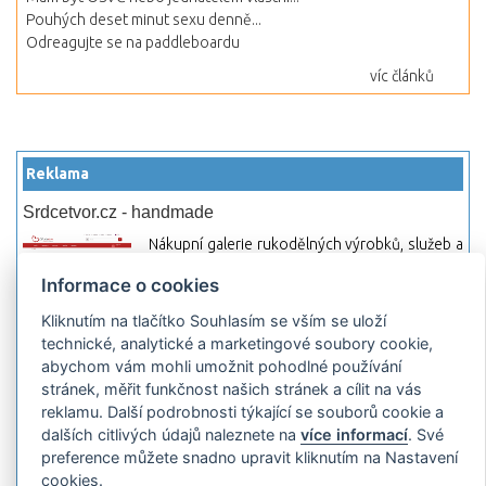
Pouhých deset minut sexu denně...
Odreagujte se na paddleboardu
víc článků
Reklama
Srdcetvor.cz - handmade
Nákupní galerie rukodělných výrobků, služeb a
materiálů. Můžete si zde otevřít svůj obchod a
Informace o cookies
začít prodávat nebo jen nakupovat.
Kliknutím na tlačítko Souhlasím se vším se uloží
Hledej-hosting.cz - webhosting, VPS
technické, analytické a marketingové soubory cookie,
hosting
abychom vám mohli umožnit pohodlné používání
Přehled webhostingových, multihosting a VPS
stránek, měřit funkčnost našich stránek a cílit na vás
hosting programů s možností jejich
reklamu. Další podrobnosti týkající se souborů cookie a
pokročilého vyhledávání a porovnávání.
dalších citlivých údajů naleznete na
více informací
. Své
Najděte si jednoduše vhodný hosting.
preference můžete snadno upravit kliknutím na Nastavení
cookies.