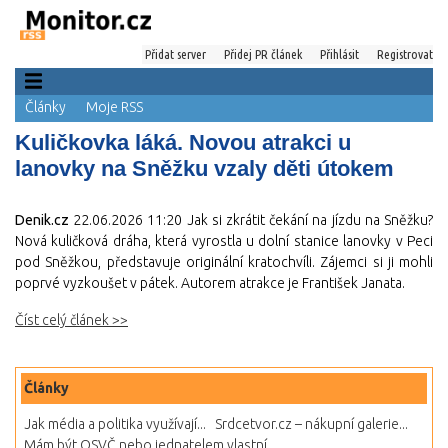
Přidat server
Přidej PR článek
Přihlásit
Registrovat
Články
Moje RSS
Kuličkovka láká. Novou atrakci u
lanovky na Sněžku vzaly děti útokem
Denik.cz
22.06.2026 11:20
Jak si zkrátit čekání na jízdu na Sněžku?
Nová kuličková dráha, která vyrostla u dolní stanice lanovky v Peci
pod Sněžkou, představuje originální kratochvíli. Zájemci si ji mohli
poprvé vyzkoušet v pátek. Autorem atrakce je František Janata.
Číst celý článek >>
Články
Jak média a politika využívají...
Srdcetvor.cz – nákupní galerie...
Mám být OSVČ nebo jednatelem vlastní...