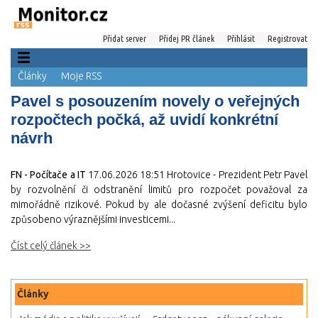
Přidat server
Přidej PR článek
Přihlásit
Registrovat
Články
Moje RSS
Pavel s posouzením novely o veřejných
rozpočtech počká, až uvidí konkrétní
návrh
FN - Počítače a IT
17.06.2026 18:51
Hrotovice - Prezident Petr Pavel
by rozvolnění či odstranění limitů pro rozpočet považoval za
mimořádně rizikové. Pokud by ale dočasné zvýšení deficitu bylo
způsobeno výraznějšími investicemi...
Číst celý článek >>
Články