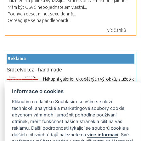
Jak média a politika využívají...
Srdcetvor.cz – nákupní galerie...
Mám být OSVČ nebo jednatelem vlastní...
Pouhých deset minut sexu denně...
Odreagujte se na paddleboardu
víc článků
Reklama
Srdcetvor.cz - handmade
Nákupní galerie rukodělných výrobků, služeb a
materiálů. Můžete si zde otevřít svůj obchod a
Informace o cookies
začít prodávat nebo jen nakupovat.
Kliknutím na tlačítko Souhlasím se vším se uloží
Hledej-hosting.cz - webhosting, VPS
technické, analytické a marketingové soubory cookie,
hosting
abychom vám mohli umožnit pohodlné používání
Přehled webhostingových, multihosting a VPS
stránek, měřit funkčnost našich stránek a cílit na vás
hosting programů s možností jejich
reklamu. Další podrobnosti týkající se souborů cookie a
pokročilého vyhledávání a porovnávání.
dalších citlivých údajů naleznete na
více informací
. Své
Najděte si jednoduše vhodný hosting.