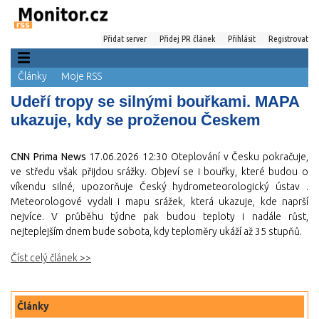
Přidat server
Přidej PR článek
Přihlásit
Registrovat
Články
Moje RSS
Udeří tropy se silnými bouřkami. MAPA
ukazuje, kdy se proženou Českem
CNN Prima News
17.06.2026 12:30
Oteplování v Česku pokračuje,
ve středu však přijdou srážky. Objeví se i bouřky, které budou o
víkendu silné, upozorňuje Český hydrometeorologický ústav .
Meteorologové vydali i mapu srážek, která ukazuje, kde naprší
nejvíce. V průběhu týdne pak budou teploty i nadále růst,
nejteplejším dnem bude sobota, kdy teploměry ukáží až 35 stupňů.
Číst celý článek >>
Články