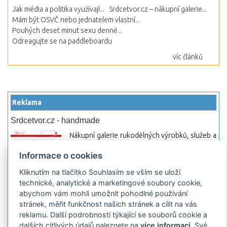
Jak média a politika využívají...
Srdcetvor.cz – nákupní galerie...
Mám být OSVČ nebo jednatelem vlastní...
Pouhých deset minut sexu denně...
Odreagujte se na paddleboardu
víc článků
Reklama
Srdcetvor.cz - handmade
Nákupní galerie rukodělných výrobků, služeb a
materiálů. Můžete si zde otevřít svůj obchod a
Informace o cookies
začít prodávat nebo jen nakupovat.
Kliknutím na tlačítko Souhlasím se vším se uloží
Hledej-hosting.cz - webhosting, VPS
technické, analytické a marketingové soubory cookie,
hosting
abychom vám mohli umožnit pohodlné používání
Přehled webhostingových, multihosting a VPS
stránek, měřit funkčnost našich stránek a cílit na vás
hosting programů s možností jejich
reklamu. Další podrobnosti týkající se souborů cookie a
pokročilého vyhledávání a porovnávání.
dalších citlivých údajů naleznete na
více informací
. Své