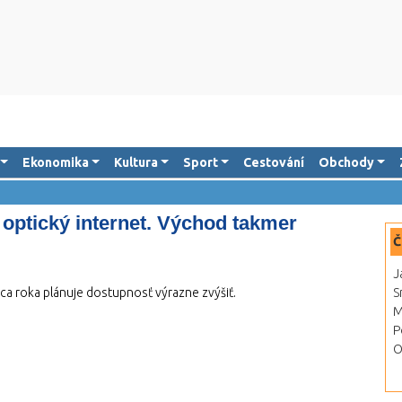
Ekonomika
Kultura
Sport
Cestování
Obchody
optický internet. Východ takmer
Č
J
ca roka plánuje dostupnosť výrazne zvýšiť.
S
M
P
O