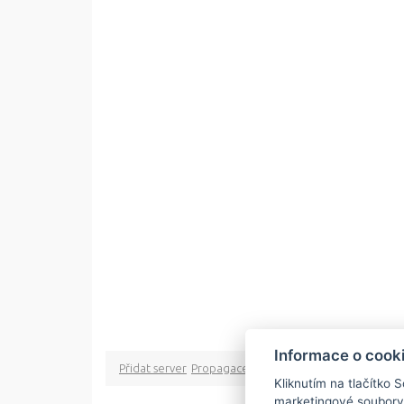
Informace o cook
Přidat server
Propagace
Co je RSS
o rssMonitor.cz
Pa
Kliknutím na tlačítko 
marketingové soubory
Copyright © 2009 rss