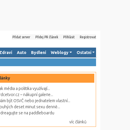
Přidat server
Přidej PR článek
Přihlásit
Registrovat
Zdraví
Auto
Bydlení
Weblogy
Ostatní
lánky
ak média a politika využívají...
rdcetvor.cz – nákupní galerie...
ám být OSVČ nebo jednatelem vlastní...
ouhých deset minut sexu denně...
dreagujte se na paddleboardu
víc článků