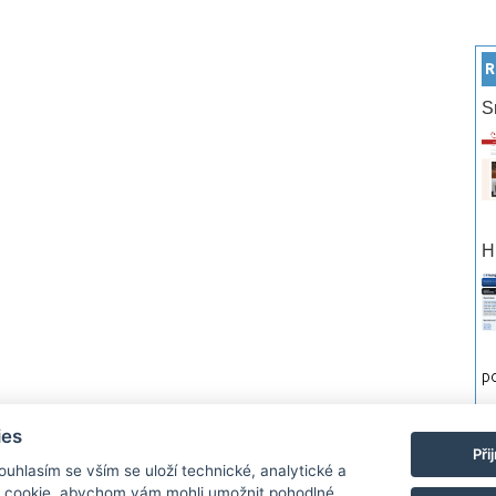
R
S
H
po
ies
rtneři
Reklama
Podmínky používání
Ochrana osobních údajů
Kontakt
Při
Souhlasím se vším se uloží technické, analytické a
 cookie, abychom vám mohli umožnit pohodlné
Monitor.cz Všechny práva vyhrazené. Autor a provozovatel nezodpovídá za o