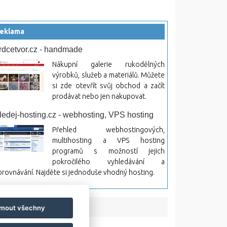
eklama
rdcetvor.cz - handmade
Nákupní galerie rukodělných
výrobků, služeb a materiálů. Můžete
si zde otevřít svůj obchod a začít
prodávat nebo jen nakupovat.
ledej-hosting.cz - webhosting, VPS hosting
Přehled webhostingových,
multihosting a VPS hosting
programů s možností jejich
pokročilého vyhledávání a
rovnávání. Najděte si jednoduše vhodný hosting.
jmout všechny
bsah a jeho následky.