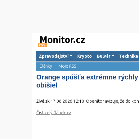
Zpravodajství
Krypto
Bulvár
Technika
Články
Moje RSS
Orange spúšťa extrémne rýchly 
obišiel
Živé.sk
17.06.2026 12:10
Operátor avizuje, že do kon
Číst celý článek >>