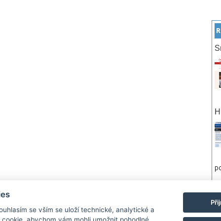
R
S
H
po
ies
rtneři
Reklama
Podmínky používání
Ochrana osobních údajů
Kontakt
Při
Souhlasím se vším se uloží technické, analytické a
 cookie, abychom vám mohli umožnit pohodlné
Monitor.cz Všechny práva vyhrazené. Autor a provozovatel nezodpovídá za o