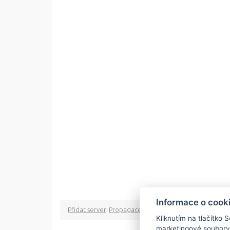
Informace o cook
Přidat server
Propagace
Co je RSS
o rssMonitor.cz
Pa
Kliknutím na tlačítko 
marketingové soubory
Copyright © 2009 rss