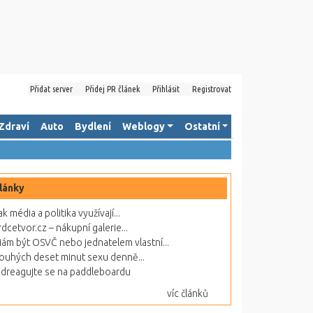
Přidat server
Přidej PR článek
Přihlásit
Registrovat
Zdraví
Auto
Bydlení
Weblogy
Ostatní
lánky
ak média a politika využívají...
rdcetvor.cz – nákupní galerie...
ám být OSVČ nebo jednatelem vlastní...
ouhých deset minut sexu denně...
dreagujte se na paddleboardu
víc článků