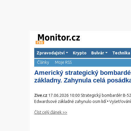
Zpravodajství
Krypto
Bulvár
Technika
Články
Moje RSS
Americký strategický bombardér 
základny. Zahynula celá posádk
Zive.cz
17.06.2026 10:00
Strategický bombardér B-52H 
Edwardsově základně zahynulo osm lidí • Vyšetřování 
Číst celý článek >>