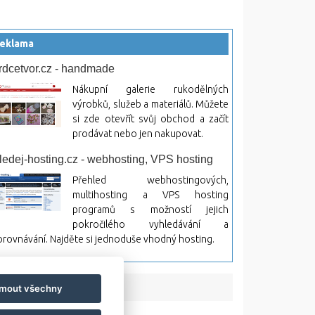
eklama
rdcetvor.cz - handmade
Nákupní galerie rukodělných
výrobků, služeb a materiálů. Můžete
si zde otevřít svůj obchod a začít
prodávat nebo jen nakupovat.
ledej-hosting.cz - webhosting, VPS hosting
Přehled webhostingových,
multihosting a VPS hosting
programů s možností jejich
pokročilého vyhledávání a
rovnávání. Najděte si jednoduše vhodný hosting.
jmout všechny
bsah a jeho následky.