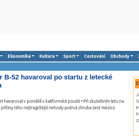
Ekonomika
Kultura
Sport
Cestování
Obchody
B-52 havaroval po startu z letecké
Č
a
J
havaroval v pondělí v kalifornské poušti • Při zkušebním letu na
S
příčiny této nejtragičtější nehody potrvá zhruba šest měsíců
M
P
O