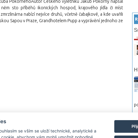
Jakuba PokornéhoAutor Českého výletníku Jakub Pokorný napsal
ěm sto příběhů ikonických hospod, krajového jídla či míst
mrzlinárna nabízí nejvíce druhů, včetně čabajkové, a kde uvařili
R
amskou Sapou v Praze, Grandhotelem Pupp a vyprávění jednoho ze
S
H
po
ies
rtneři
Reklama
Podmínky používání
Ochrana osobních údajů
Kontakt
Při
Souhlasím se vším se uloží technické, analytické a
 cookie, abychom vám mohli umožnit pohodlné
Monitor.cz Všechny práva vyhrazené. Autor a provozovatel nezodpovídá za o