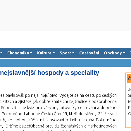
Ekonomika
Kultura
Sport
Cestování
Obchody
nejslavnější hospody a speciality
Č
J
es pavlišovák po nejsilnější pivo. Vydejte se na cestu po českých
S
alitách a zjistěte, jak dobře znáte chutě, tradice a pozoruhodná
M
 Připravili jsme kvíz pro všechny milovníky cestování a dobrého
P
uba Pokorného Lahodné Česko.Čtenáři, kteří do středy 24. června
O
ně, se mohou zúčastnit slosování o knihu Jakuba Pokorného
nihy. Držíme palce!Obecná pravidla čtenářských a marketingových