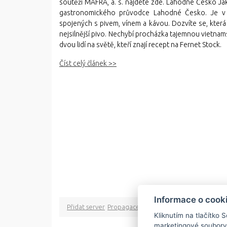
soutěží MAFRA, a. s. najdete zde. Lahodné Česko 
gastronomického průvodce Lahodné Česko. Je v n
spojených s pivem, vínem a kávou. Dozvíte se, která z
nejsilnější pivo. Nechybí procházka tajemnou vietn
dvou lidí na světě, kteří znají recept na Fernet Stock.
Číst celý článek >>
Informace o cook
Přidat server
Propagace
Co je RSS
o rssMonitor.cz
Pa
Kliknutím na tlačítko 
marketingové soubory
Copyright © 2009 rss