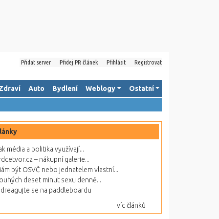
Přidat server
Přidej PR článek
Přihlásit
Registrovat
Zdraví
Auto
Bydlení
Weblogy
Ostatní
lánky
ak média a politika využívají...
rdcetvor.cz – nákupní galerie...
ám být OSVČ nebo jednatelem vlastní...
ouhých deset minut sexu denně...
dreagujte se na paddleboardu
víc článků