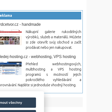
eklama
rdcetvor.cz - handmade
Nákupní galerie rukodělných
výrobků, služeb a materiálů. Můžete
si zde otevřít svůj obchod a začít
prodávat nebo jen nakupovat.
ledej-hosting.cz - webhosting, VPS hosting
Přehled webhostingových,
multihosting a VPS hosting
programů s možností jejich
pokročilého vyhledávání a
rovnávání. Najděte si jednoduše vhodný hosting.
jmout všechny
bsah a jeho následky.