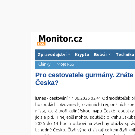
Zpravodajství
Krypto
Bulvár
Technika
Články
Moje RSS
Pro cestovatele gurmány. Znáte 
Česka?
iDnes - cestování
17.06.2026 02:41
Od modlitbiček př
hospodách, pivovarech, kavárnách i regionálních speci
místa, která tvoří kulinářskou mapu České republiky.
jídla a pití. Ti nejlepší mohou soutěžit o knihu Jak
2026 do 14 hodin odpoví na všechny otázky správ
Lahodné Česko. Čtyři výherci získají celkem čtyři k