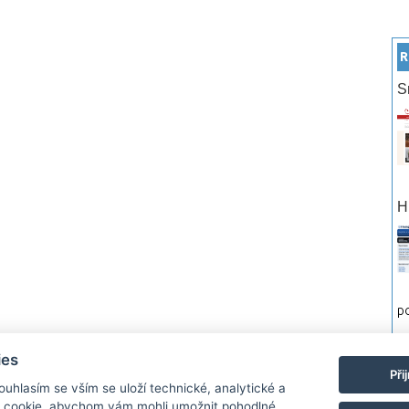
R
S
H
po
ies
rtneři
Reklama
Podmínky používání
Ochrana osobních údajů
Kontakt
Při
Souhlasím se vším se uloží technické, analytické a
 cookie, abychom vám mohli umožnit pohodlné
Monitor.cz Všechny práva vyhrazené. Autor a provozovatel nezodpovídá za o