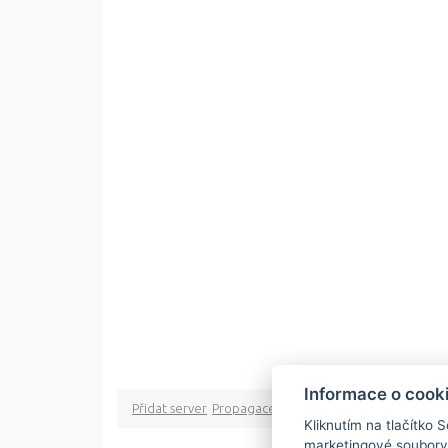
Informace o cook
Přidat server
Propagace
Co je RSS
o rssMonitor.cz
Pa
Kliknutím na tlačítko 
marketingové soubory
Copyright © 2009 rss