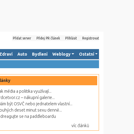
Přidat server
Přidej PR článek
Přihlásit
Registrovat
Zdraví
Auto
Bydlení
Weblogy
Ostatní
lánky
ak média a politika využívají...
rdcetvor.cz – nákupní galerie...
ám být OSVČ nebo jednatelem vlastní...
ouhých deset minut sexu denně...
dreagujte se na paddleboardu
víc článků