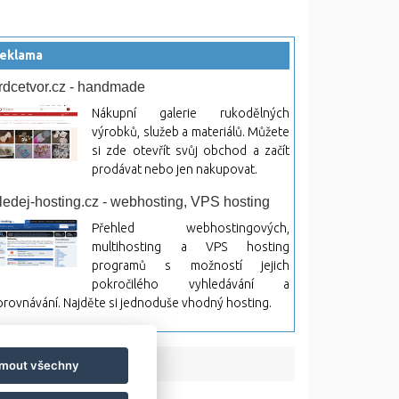
eklama
rdcetvor.cz - handmade
Nákupní galerie rukodělných
výrobků, služeb a materiálů. Můžete
si zde otevřít svůj obchod a začít
prodávat nebo jen nakupovat.
ledej-hosting.cz - webhosting, VPS hosting
Přehled webhostingových,
multihosting a VPS hosting
programů s možností jejich
pokročilého vyhledávání a
rovnávání. Najděte si jednoduše vhodný hosting.
jmout všechny
bsah a jeho následky.