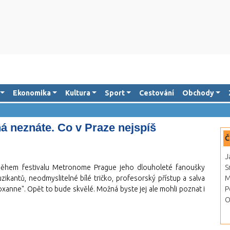
Ekonomika
Kultura
Sport
Cestování
Obchody
á neznáte. Co v Praze nejspíš
Č
J
během festivalu Metronome Prague jeho dlouholeté fanoušky
S
ikantů, neodmyslitelné bílé tričko, profesorský přístup a salva
M
xanne". Opět to bude skvělé. Možná byste jej ale mohli poznat i
P
O