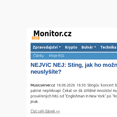
Zpravodajství
Krypto
Bulvár
Technika
Články
Moje RSS
NEJVíC NEJ: Sting, jak ho možn
neuslyšíte?
Musicserver.cz
16.06.2026 16:30
Stingův koncert 
patrně nepřekvapí. Čekat se dá střídmé množství muz
prověřených hitů od "Englishman In New York" po "Ro
jinak.
Číst celý článek >>