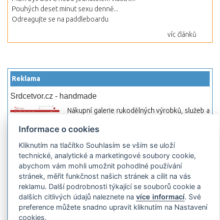
Pouhých deset minut sexu denně...
Odreagujte se na paddleboardu
víc článků
Reklama
Srdcetvor.cz - handmade
Nákupní galerie rukodělných výrobků, služeb a
materiálů. Můžete si zde otevřít svůj obchod a
Informace o cookies
začít prodávat nebo jen nakupovat.
Kliknutím na tlačítko Souhlasím se vším se uloží
Hledej-hosting.cz - webhosting, VPS
technické, analytické a marketingové soubory cookie,
hosting
abychom vám mohli umožnit pohodlné používání
Přehled webhostingových, multihosting a VPS
stránek, měřit funkčnost našich stránek a cílit na vás
hosting programů s možností jejich
reklamu. Další podrobnosti týkající se souborů cookie a
pokročilého vyhledávání a porovnávání.
dalších citlivých údajů naleznete na
více informací
. Své
Najděte si jednoduše vhodný hosting.
preference můžete snadno upravit kliknutím na Nastavení
cookies.