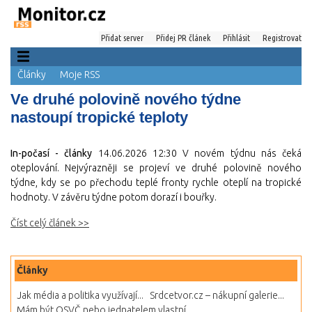
Přidat server
Přidej PR článek
Přihlásit
Registrovat
Články
Moje RSS
Ve druhé polovině nového týdne
nastoupí tropické teploty
In-počasí - články
14.06.2026 12:30
V novém týdnu nás čeká
oteplování. Nejvýrazněji se projeví ve druhé polovině nového
týdne, kdy se po přechodu teplé fronty rychle oteplí na tropické
hodnoty. V závěru týdne potom dorazí i bouřky.
Číst celý článek >>
Články
Jak média a politika využívají...
Srdcetvor.cz – nákupní galerie...
Mám být OSVČ nebo jednatelem vlastní...