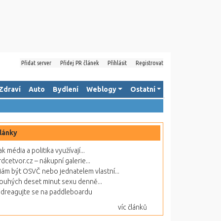
Přidat server
Přidej PR článek
Přihlásit
Registrovat
Zdraví
Auto
Bydlení
Weblogy
Ostatní
lánky
ak média a politika využívají...
rdcetvor.cz – nákupní galerie...
ám být OSVČ nebo jednatelem vlastní...
ouhých deset minut sexu denně...
dreagujte se na paddleboardu
víc článků