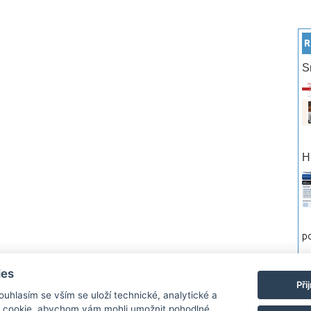
R
S
H
po
ies
rtneři
Reklama
Podmínky používání
Ochrana osobních údajů
Kontakt
Při
Souhlasím se vším se uloží technické, analytické a
 cookie, abychom vám mohli umožnit pohodlné
Monitor.cz Všechny práva vyhrazené. Autor a provozovatel nezodpovídá za o