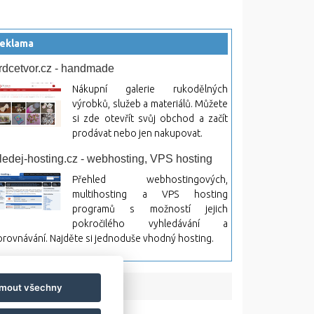
eklama
rdcetvor.cz - handmade
Nákupní galerie rukodělných
výrobků, služeb a materiálů. Můžete
si zde otevřít svůj obchod a začít
prodávat nebo jen nakupovat.
ledej-hosting.cz - webhosting, VPS hosting
Přehled webhostingových,
multihosting a VPS hosting
programů s možností jejich
pokročilého vyhledávání a
rovnávání. Najděte si jednoduše vhodný hosting.
jmout všechny
bsah a jeho následky.