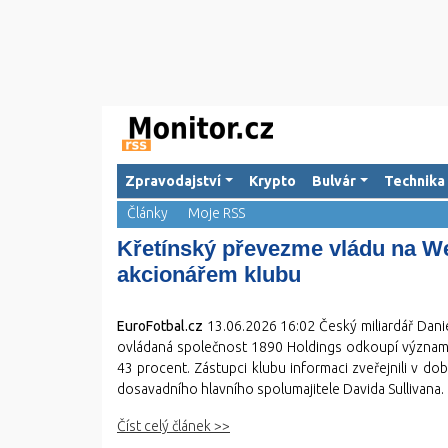
Zpravodajství
Krypto
Bulvár
Technika
Články
Moje RSS
Křetínský převezme vládu na W
akcionářem klubu
EuroFotbal.cz
13.06.2026 16:02
Český miliardář Dani
ovládaná společnost 1890 Holdings odkoupí významnou
43 procent. Zástupci klubu informaci zveřejnili v do
dosavadního hlavního spolumajitele Davida Sullivana.
Číst celý článek >>