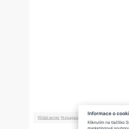
Informace o cook
Přidat server
Propagace
Co je RSS
o rssMonitor.cz
Pa
Kliknutím na tlačítko 
marketingové soubory
Copyright © 2009 rss