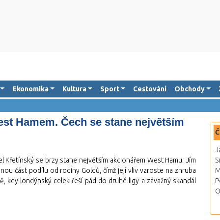
Ekonomika
Kultura
Sport
Cestování
Obchody
est Hamem. Čech se stane největším
Č
J
el Křetínský se brzy stane největším akcionářem West Hamu. Jím
S
 část podílu od rodiny Goldů, čímž její vliv vzroste na zhruba
M
bě, kdy londýnský celek řeší pád do druhé ligy a závažný skandál
P
O