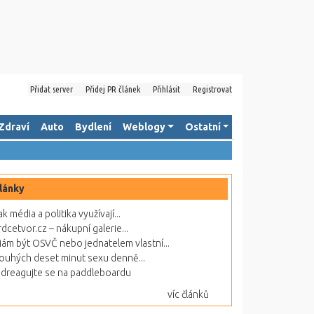
Přidat server
Přidej PR článek
Přihlásit
Registrovat
Zdraví
Auto
Bydlení
Weblogy
Ostatní
lánky
ak média a politika využívají...
rdcetvor.cz – nákupní galerie...
ám být OSVČ nebo jednatelem vlastní...
ouhých deset minut sexu denně...
dreagujte se na paddleboardu
víc článků