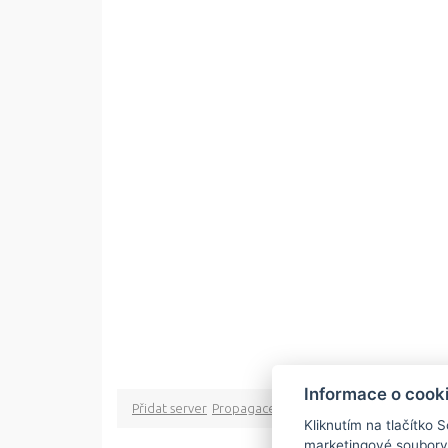
Informace o cook
Přidat server
Propagace
Co je RSS
o rssMonitor.cz
Pa
Kliknutím na tlačítko 
marketingové soubory
Copyright © 2009 rss