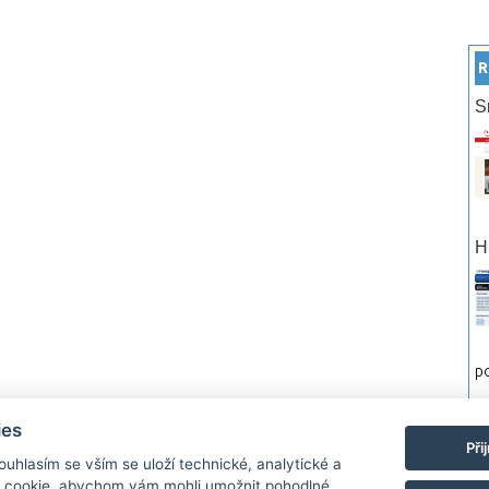
R
S
H
po
ies
rtneři
Reklama
Podmínky používání
Ochrana osobních údajů
Kontakt
Při
Souhlasím se vším se uloží technické, analytické a
 cookie, abychom vám mohli umožnit pohodlné
Monitor.cz Všechny práva vyhrazené. Autor a provozovatel nezodpovídá za o