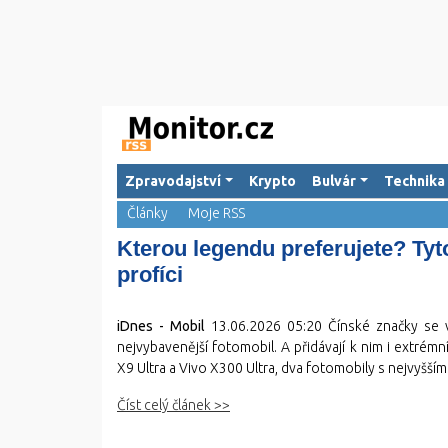
Zpravodajství
Krypto
Bulvár
Technika
Články
Moje RSS
Kterou legendu preferujete? Tyt
profíci
iDnes - Mobil
13.06.2026 05:20
Čínské značky se v
nejvybavenější fotomobil. A přidávají k nim i extrémn
X9 Ultra a Vivo X300 Ultra, dva fotomobily s nejvyšším
Číst celý článek >>