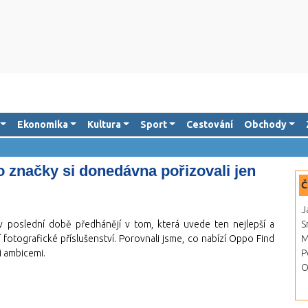
Ekonomika
Kultura
Sport
Cestování
Obchody
o značky si donedávna pořizovali jen
Č
J
 poslední době předhánějí v tom, která uvede ten nejlepší a
S
í fotografické příslušenství. Porovnali jsme, co nabízí Oppo Find
M
i ambicemi.
P
O