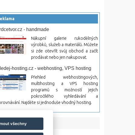
eklama
rdcetvor.cz - handmade
Nákupní galerie rukodělných
výrobků, služeb a materiálů. Můžete
si zde otevřít svůj obchod a začít
prodávat nebo jen nakupovat.
ledej-hosting.cz - webhosting, VPS hosting
Přehled webhostingových,
multihosting a VPS hosting
programů s možností jejich
pokročilého vyhledávání a
rovnávání. Najděte si jednoduše vhodný hosting.
jmout všechny
bsah a jeho následky.