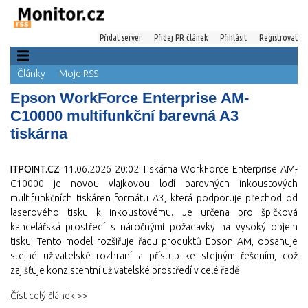
Přidat server
Přidej PR článek
Přihlásit
Registrovat
Články
Moje RSS
Epson WorkForce Enterprise AM-
C10000 multifunkční barevná A3
tiskárna
ITPOINT.CZ
11.06.2026 20:02
Tiskárna WorkForce Enterprise AM-
C10000 je novou vlajkovou lodí barevných inkoustových
multifunkčních tiskáren formátu A3, která podporuje přechod od
laserového tisku k inkoustovému. Je určena pro špičková
kancelářská prostředí s náročnými požadavky na vysoký objem
tisku. Tento model rozšiřuje řadu produktů Epson AM, obsahuje
stejné uživatelské rozhraní a přístup ke stejným řešením, což
zajišťuje konzistentní uživatelské prostředí v celé řadě.
Číst celý článek >>