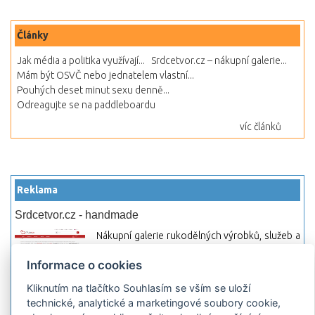
Články
Jak média a politika využívají...
Srdcetvor.cz – nákupní galerie...
Mám být OSVČ nebo jednatelem vlastní...
Pouhých deset minut sexu denně...
Odreagujte se na paddleboardu
víc článků
Reklama
Srdcetvor.cz - handmade
Nákupní galerie rukodělných výrobků, služeb a
materiálů. Můžete si zde otevřít svůj obchod a
Informace o cookies
začít prodávat nebo jen nakupovat.
Kliknutím na tlačítko Souhlasím se vším se uloží
Hledej-hosting.cz - webhosting, VPS
technické, analytické a marketingové soubory cookie,
hosting