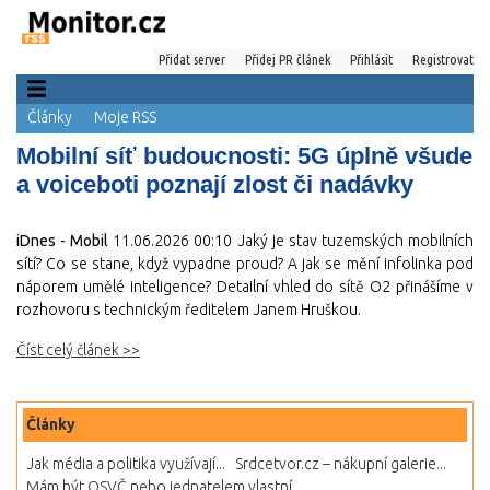
Přidat server
Přidej PR článek
Přihlásit
Registrovat
Články
Moje RSS
Mobilní síť budoucnosti: 5G úplně všude
a voiceboti poznají zlost či nadávky
iDnes - Mobil
11.06.2026 00:10
Jaký je stav tuzemských mobilních
sítí? Co se stane, když vypadne proud? A jak se mění infolinka pod
náporem umělé inteligence? Detailní vhled do sítě O2 přinášíme v
rozhovoru s technickým ředitelem Janem Hruškou.
Číst celý článek >>
Články
Jak média a politika využívají...
Srdcetvor.cz – nákupní galerie...
Mám být OSVČ nebo jednatelem vlastní...