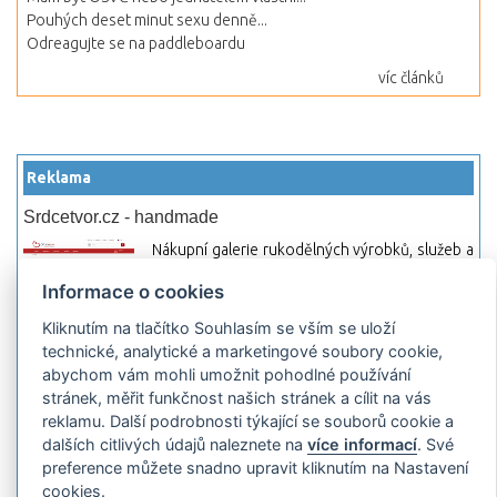
Pouhých deset minut sexu denně...
Odreagujte se na paddleboardu
víc článků
Reklama
Srdcetvor.cz - handmade
Nákupní galerie rukodělných výrobků, služeb a
materiálů. Můžete si zde otevřít svůj obchod a
Informace o cookies
začít prodávat nebo jen nakupovat.
Kliknutím na tlačítko Souhlasím se vším se uloží
Hledej-hosting.cz - webhosting, VPS
technické, analytické a marketingové soubory cookie,
hosting
abychom vám mohli umožnit pohodlné používání
Přehled webhostingových, multihosting a VPS
stránek, měřit funkčnost našich stránek a cílit na vás
hosting programů s možností jejich
reklamu. Další podrobnosti týkající se souborů cookie a
pokročilého vyhledávání a porovnávání.
dalších citlivých údajů naleznete na
více informací
. Své
Najděte si jednoduše vhodný hosting.
preference můžete snadno upravit kliknutím na Nastavení
cookies.