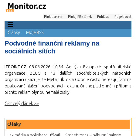
Přidat server
Přidej PR článek
Přihlásit
Registrovat
Články
Moje RSS
Podvodné finanční reklamy na
sociálních sítích
ITPOINT.CZ
08.06.2026 10:34
Analýza Evropské spotřebitelské
organizace BEUC a 13 dalších spotřebitelských národních
organizací ukazuje, že Meta, TikTok a Google často nereagují ani na
opakovaná hlášení podvodných reklam. Online platformám přitom z
těchto reklam plynou nemalé zisky.
Číst celý článek >>
Články
Jak média a politika využívají...
Srdcetvor.cz – nákupní galerie...