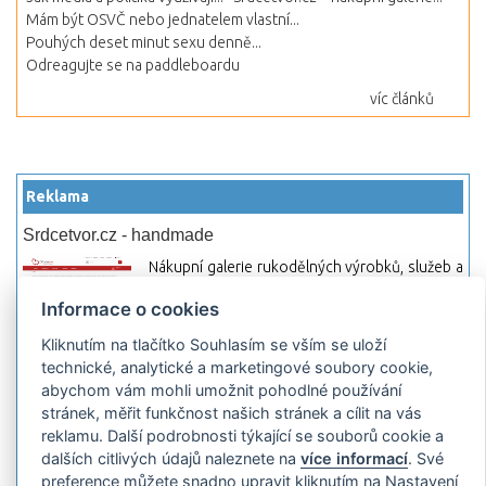
Mám být OSVČ nebo jednatelem vlastní...
Pouhých deset minut sexu denně...
Odreagujte se na paddleboardu
víc článků
Reklama
Srdcetvor.cz - handmade
Nákupní galerie rukodělných výrobků, služeb a
materiálů. Můžete si zde otevřít svůj obchod a
Informace o cookies
začít prodávat nebo jen nakupovat.
Kliknutím na tlačítko Souhlasím se vším se uloží
Hledej-hosting.cz - webhosting, VPS
technické, analytické a marketingové soubory cookie,
hosting
abychom vám mohli umožnit pohodlné používání
Přehled webhostingových, multihosting a VPS
stránek, měřit funkčnost našich stránek a cílit na vás
hosting programů s možností jejich
reklamu. Další podrobnosti týkající se souborů cookie a
pokročilého vyhledávání a porovnávání.
dalších citlivých údajů naleznete na
více informací
. Své
Najděte si jednoduše vhodný hosting.
preference můžete snadno upravit kliknutím na Nastavení