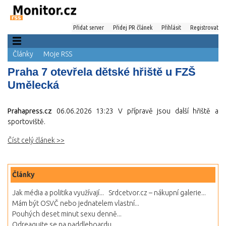
Přidat server
Přidej PR článek
Přihlásit
Registrovat
Články
Moje RSS
Praha 7 otevřela dětské hřiště u FZŠ
Umělecká
Prahapress.cz
06.06.2026 13:23
V přípravě jsou další hřiště a
sportoviště.
Číst celý článek >>
Články
Jak média a politika využívají...
Srdcetvor.cz – nákupní galerie...
Mám být OSVČ nebo jednatelem vlastní...
Pouhých deset minut sexu denně...
Odreagujte se na paddleboardu