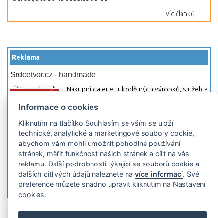
víc článků
Reklama
Srdcetvor.cz - handmade
Nákupní galerie rukodělných výrobků, služeb a
materiálů. Můžete si zde otevřít svůj obchod a
Informace o cookies
začít prodávat nebo jen nakupovat.
Kliknutím na tlačítko Souhlasím se vším se uloží
Hledej-hosting.cz - webhosting, VPS
technické, analytické a marketingové soubory cookie,
hosting
abychom vám mohli umožnit pohodlné používání
Přehled webhostingových, multihosting a VPS
stránek, měřit funkčnost našich stránek a cílit na vás
hosting programů s možností jejich
reklamu. Další podrobnosti týkající se souborů cookie a
pokročilého vyhledávání a porovnávání.
dalších citlivých údajů naleznete na
více informací
. Své
Najděte si jednoduše vhodný hosting.
preference můžete snadno upravit kliknutím na Nastavení
cookies.
Přidat server
Propagace
Co je RSS
o