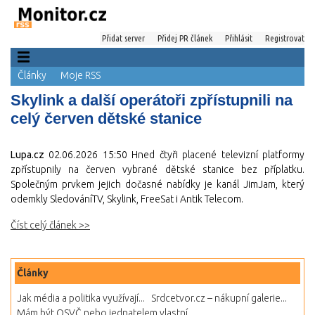
Přidat server
Přidej PR článek
Přihlásit
Registrovat
Články
Moje RSS
Skylink a další operátoři zpřístupnili na
celý červen dětské stanice
Lupa.cz
02.06.2026 15:50
Hned čtyři placené televizní platformy
zpřístupnily na červen vybrané dětské stanice bez příplatku.
Společným prvkem jejich dočasné nabídky je kanál JimJam, který
odemkly SledováníTV, Skylink, FreeSat i Antik Telecom.
Číst celý článek >>
Články
Jak média a politika využívají...
Srdcetvor.cz – nákupní galerie...
Mám být OSVČ nebo jednatelem vlastní...