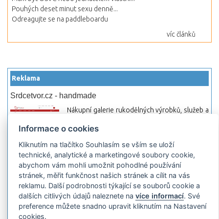
Pouhých deset minut sexu denně...
Odreagujte se na paddleboardu
víc článků
Reklama
Srdcetvor.cz - handmade
Nákupní galerie rukodělných výrobků, služeb a
materiálů. Můžete si zde otevřít svůj obchod a
Informace o cookies
začít prodávat nebo jen nakupovat.
Kliknutím na tlačítko Souhlasím se vším se uloží
Hledej-hosting.cz - webhosting, VPS
technické, analytické a marketingové soubory cookie,
hosting
abychom vám mohli umožnit pohodlné používání
Přehled webhostingových, multihosting a VPS
stránek, měřit funkčnost našich stránek a cílit na vás
hosting programů s možností jejich
reklamu. Další podrobnosti týkající se souborů cookie a
pokročilého vyhledávání a porovnávání.
dalších citlivých údajů naleznete na
více informací
. Své
Najděte si jednoduše vhodný hosting.
preference můžete snadno upravit kliknutím na Nastavení
cookies.