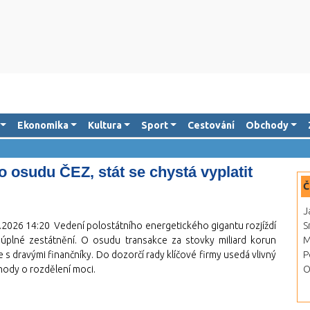
Ekonomika
Kultura
Sport
Cestování
Obchody
o osudu ČEZ, stát se chystá vyplatit
Č
J
.2026 14:20
Vedení polostátního energetického gigantu rozjíždí
S
é úplné zestátnění. O osudu transakce za stovky miliard korun
M
 s dravými finančníky. Do dozorčí rady klíčové firmy usedá vlivný
P
ohody o rozdělení moci.
O