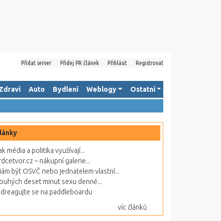
Přidat server
Přidej PR článek
Přihlásit
Registrovat
Zdraví
Auto
Bydlení
Weblogy
Ostatní
lánky
ak média a politika využívají...
rdcetvor.cz – nákupní galerie...
ám být OSVČ nebo jednatelem vlastní...
ouhých deset minut sexu denně...
dreagujte se na paddleboardu
víc článků