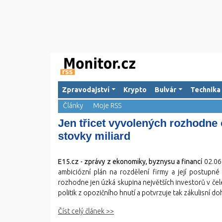
Zpravodajství
Krypto
Bulvár
Technika
Články
Moje RSS
Jen třicet vyvolených rozhodne 
stovky miliard
E15.cz - zprávy z ekonomiky, byznysu a financí
02.06
ambiciózní plán na rozdělení firmy a její postupn
rozhodne jen úzká skupina největších investorů v čele
politik z opozičního hnutí a potvrzuje tak zákulisní d
Číst celý článek >>