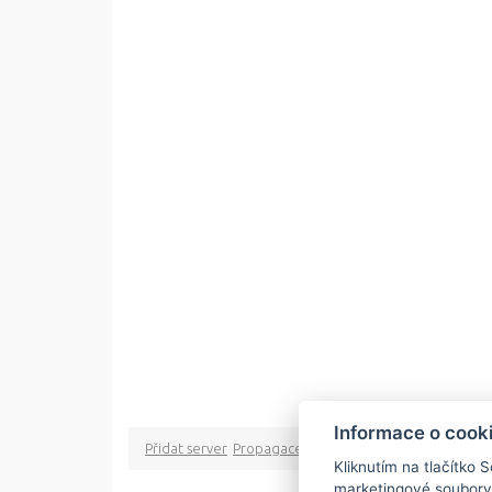
Informace o cook
Přidat server
Propagace
Co je RSS
o rssMonitor.cz
Pa
Kliknutím na tlačítko 
marketingové soubory
Copyright © 2009 rss