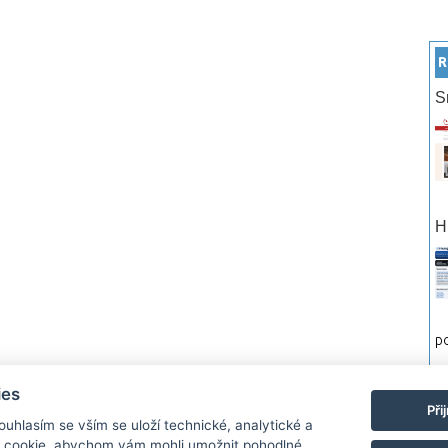
R
S
H
po
ies
rtneři
Reklama
Podmínky používání
Ochrana osobních údajů
Kontakt
Při
Souhlasím se vším se uloží technické, analytické a
 cookie, abychom vám mohli umožnit pohodlné
Monitor.cz Všechny práva vyhrazené. Autor a provozovatel nezodpovídá za o