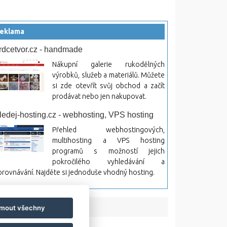
eklama
rdcetvor.cz - handmade
Nákupní galerie rukodělných
výrobků, služeb a materiálů. Můžete
si zde otevřít svůj obchod a začít
prodávat nebo jen nakupovat.
ledej-hosting.cz - webhosting, VPS hosting
Přehled webhostingových,
multihosting a VPS hosting
programů s možností jejich
pokročilého vyhledávání a
rovnávání. Najděte si jednoduše vhodný hosting.
jmout všechny
bsah a jeho následky.