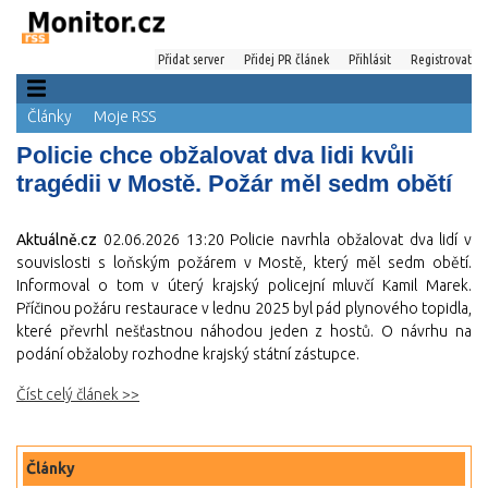
Přidat server
Přidej PR článek
Přihlásit
Registrovat
Články
Moje RSS
Policie chce obžalovat dva lidi kvůli
tragédii v Mostě. Požár měl sedm obětí
Aktuálně.cz
02.06.2026 13:20
Policie navrhla obžalovat dva lidí v
souvislosti s loňským požárem v Mostě, který měl sedm obětí.
Informoval o tom v úterý krajský policejní mluvčí Kamil Marek.
Příčinou požáru restaurace v lednu 2025 byl pád plynového topidla,
které převrhl nešťastnou náhodou jeden z hostů. O návrhu na
podání obžaloby rozhodne krajský státní zástupce.
Číst celý článek >>
Články