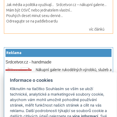
Jak média a politika využívají...
Srdcetvor.cz – nákupní galerie...
Mám být OSVČ nebo jednatelem vlastní...
Pouhých deset minut sexu denně...
Odreagujte se na paddleboardu
víc článků
Reklama
Srdcetvor.cz - handmade
Nákupní galerie rukodělných výrobků, služeb a
materiálů. Můžete si zde otevřít svůj obchod a
Informace o cookies
začít prodávat nebo jen nakupovat.
Kliknutím na tlačítko Souhlasím se vším se uloží
Hledej-hosting.cz - webhosting, VPS
technické, analytické a marketingové soubory cookie,
hosting
abychom vám mohli umožnit pohodlné používání
Přehled webhostingových, multihosting a VPS
stránek, měřit funkčnost našich stránek a cílit na vás
hosting programů s možností jejich
reklamu. Další podrobnosti týkající se souborů cookie a
pokročilého vyhledávání a porovnávání.
dalších citlivých údajů naleznete na
více informací
. Své