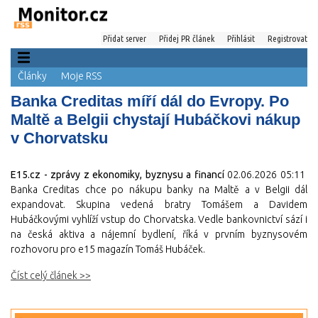
Přidat server
Přidej PR článek
Přihlásit
Registrovat
Články
Moje RSS
Banka Creditas míří dál do Evropy. Po
Maltě a Belgii chystají Hubáčkovi nákup
v Chorvatsku
E15.cz - zprávy z ekonomiky, byznysu a financí
02.06.2026 05:11
Banka Creditas chce po nákupu banky na Maltě a v Belgii dál
expandovat. Skupina vedená bratry Tomášem a Davidem
Hubáčkovými vyhlíží vstup do Chorvatska. Vedle bankovnictví sází i
na česká aktiva a nájemní bydlení, říká v prvním byznysovém
rozhovoru pro e15 magazín Tomáš Hubáček.
Číst celý článek >>