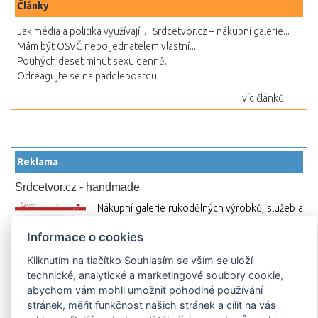
Články
Jak média a politika využívají...
Srdcetvor.cz – nákupní galerie...
Mám být OSVČ nebo jednatelem vlastní...
Pouhých deset minut sexu denně...
Odreagujte se na paddleboardu
víc článků
Reklama
Srdcetvor.cz - handmade
Nákupní galerie rukodělných výrobků, služeb a
materiálů. Můžete si zde otevřít svůj obchod a
Informace o cookies
začít prodávat nebo jen nakupovat.
Kliknutím na tlačítko Souhlasím se vším se uloží
Hledej-hosting.cz - webhosting, VPS
technické, analytické a marketingové soubory cookie,
hosting
abychom vám mohli umožnit pohodlné používání
Přehled webhostingových, multihosting a VPS
stránek, měřit funkčnost našich stránek a cílit na vás
hosting programů s možností jejich