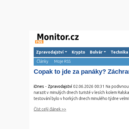
Zpravodajství
Krypto
Bulvár
Technika
Články
Moje RSS
Copak to jde za panáky? Záchran
iDnes - Zpravodajství
02.06.2026 00:31
Na podivnou 
narazit v minulých dnech turisté v lesích kolem Ralsk
testování bylo v horkých dnech minulého týdne velmi
Číst celý článek >>