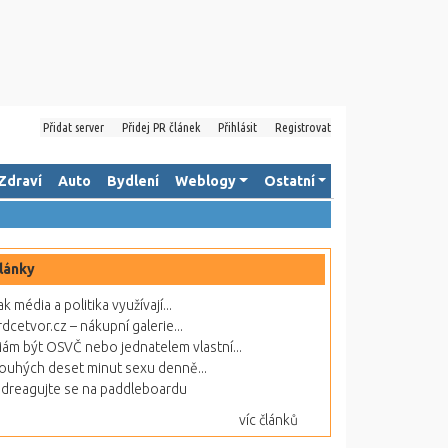
Přidat server
Přidej PR článek
Přihlásit
Registrovat
Zdraví
Auto
Bydlení
Weblogy
Ostatní
lánky
ak média a politika využívají...
rdcetvor.cz – nákupní galerie...
ám být OSVČ nebo jednatelem vlastní...
ouhých deset minut sexu denně...
dreagujte se na paddleboardu
víc článků