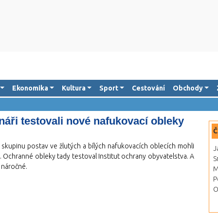
Ekonomika
Kultura
Sport
Cestování
Obchody
áři testovali nové nafukovací obleky
Č
skupinu postav ve žlutých a bílých nafukovacích oblecích mohli
J
a. Ochranné obleky tady testoval Institut ochrany obyvatelstva. A
S
 náročné.
M
P
O