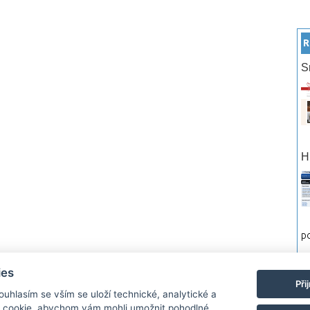
R
S
H
po
ies
rtneři
Reklama
Podmínky používání
Ochrana osobních údajů
Kontakt
Při
Souhlasím se vším se uloží technické, analytické a
 cookie, abychom vám mohli umožnit pohodlné
Monitor.cz Všechny práva vyhrazené. Autor a provozovatel nezodpovídá za o