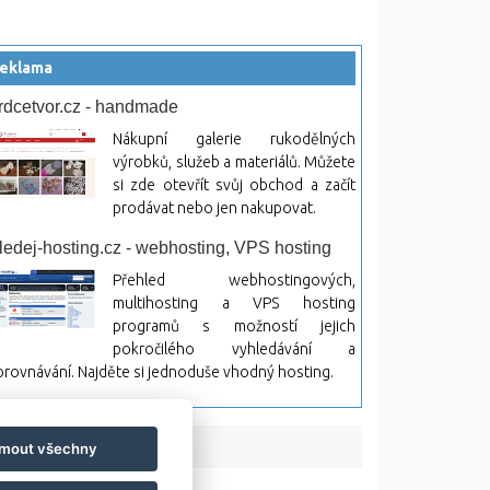
eklama
rdcetvor.cz - handmade
Nákupní galerie rukodělných
výrobků, služeb a materiálů. Můžete
si zde otevřít svůj obchod a začít
prodávat nebo jen nakupovat.
ledej-hosting.cz - webhosting, VPS hosting
Přehled webhostingových,
multihosting a VPS hosting
programů s možností jejich
pokročilého vyhledávání a
rovnávání. Najděte si jednoduše vhodný hosting.
jmout všechny
bsah a jeho následky.