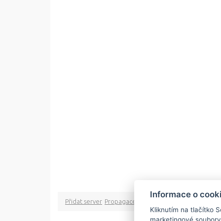
Informace o cook
Přidat server
Propagace
Co je RSS
o rssMonitor.cz
Pa
Kliknutím na tlačítko 
marketingové soubory
Copyright © 2009 rss