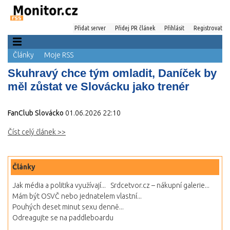
Přidat server
Přidej PR článek
Přihlásit
Registrovat
Články
Moje RSS
Skuhravý chce tým omladit, Daníček by
měl zůstat ve Slovácku jako trenér
FanClub Slovácko
01.06.2026 22:10
Číst celý článek >>
Články
Jak média a politika využívají...
Srdcetvor.cz – nákupní galerie...
Mám být OSVČ nebo jednatelem vlastní...
Pouhých deset minut sexu denně...
Odreagujte se na paddleboardu