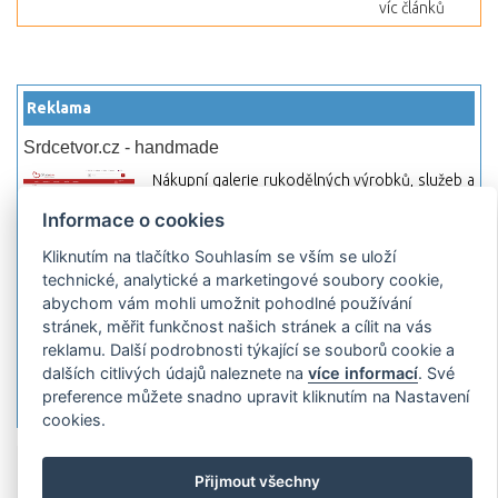
víc článků
Reklama
Srdcetvor.cz - handmade
Nákupní galerie rukodělných výrobků, služeb a
materiálů. Můžete si zde otevřít svůj obchod a
Informace o cookies
začít prodávat nebo jen nakupovat.
Kliknutím na tlačítko Souhlasím se vším se uloží
Hledej-hosting.cz - webhosting, VPS
technické, analytické a marketingové soubory cookie,
hosting
abychom vám mohli umožnit pohodlné používání
Přehled webhostingových, multihosting a VPS
stránek, měřit funkčnost našich stránek a cílit na vás
hosting programů s možností jejich
reklamu. Další podrobnosti týkající se souborů cookie a
pokročilého vyhledávání a porovnávání.
dalších citlivých údajů naleznete na
více informací
. Své
Najděte si jednoduše vhodný hosting.
preference můžete snadno upravit kliknutím na Nastavení
cookies.
Přidat server
Propagace
Co je RSS
o
Přijmout všechny
rssMonitor.cz
Partneři
Reklama
Podmínky používání
Ochrana