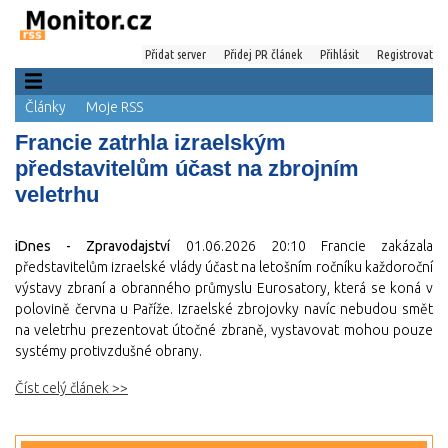
Přidat server
Přidej PR článek
Přihlásit
Registrovat
Články
Moje RSS
Francie zatrhla izraelským
představitelům účast na zbrojním
veletrhu
iDnes - Zpravodajství
01.06.2026 20:10
Francie zakázala
představitelům izraelské vlády účast na letošním ročníku každoroční
výstavy zbraní a obranného průmyslu Eurosatory, která se koná v
polovině června u Paříže. Izraelské zbrojovky navíc nebudou smět
na veletrhu prezentovat útočné zbraně, vystavovat mohou pouze
systémy protivzdušné obrany.
Číst celý článek >>