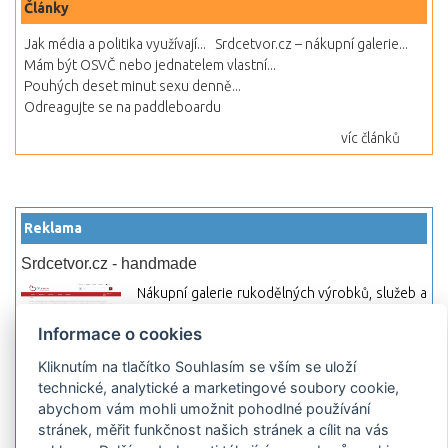
Články
Jak média a politika využívají...
Srdcetvor.cz – nákupní galerie...
Mám být OSVČ nebo jednatelem vlastní...
Pouhých deset minut sexu denně...
Odreagujte se na paddleboardu
víc článků
Reklama
Srdcetvor.cz - handmade
Nákupní galerie rukodělných výrobků, služeb a
materiálů. Můžete si zde otevřít svůj obchod a
Informace o cookies
začít prodávat nebo jen nakupovat.
Kliknutím na tlačítko Souhlasím se vším se uloží
Hledej-hosting.cz - webhosting, VPS
technické, analytické a marketingové soubory cookie,
hosting
abychom vám mohli umožnit pohodlné používání
Přehled webhostingových, multihosting a VPS
stránek, měřit funkčnost našich stránek a cílit na vás
hosting programů s možností jejich