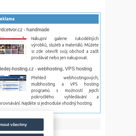
eklama
rdcetvor.cz - handmade
Nákupní galerie rukodělných
výrobků, služeb a materiálů. Můžete
si zde otevřít svůj obchod a začít
prodávat nebo jen nakupovat.
ledej-hosting.cz - webhosting, VPS hosting
Přehled webhostingových,
multihosting a VPS hosting
programů s možností jejich
pokročilého vyhledávání a
rovnávání. Najděte si jednoduše vhodný hosting.
jmout všechny
bsah a jeho následky.