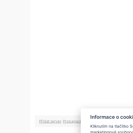
Informace o cook
Přidat server
Propagace
Co je RSS
o rssMonitor.cz
Pa
Kliknutím na tlačítko 
marketingové soubory
Copyright © 2009 rss