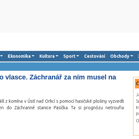
Ekonomika
Kultura
Sport
Cestování
Obchody
do vlasce. Záchranář za ním musel na
Č
J
lí z komína v Ústí nad Orlicí s pomocí hasičské plošiny vyzvedli
S
en do Záchranné stanice Pasíčka. Ta si prognózu netroufla
M
P
O