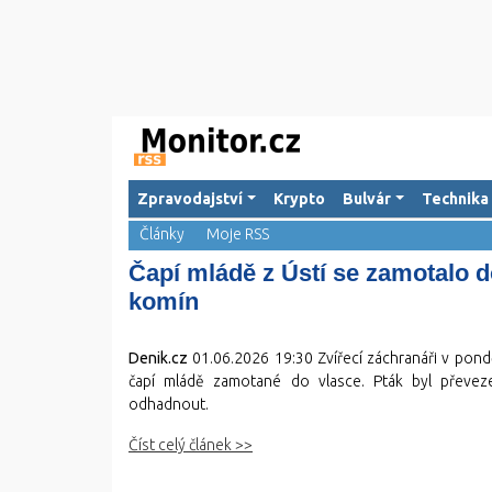
Zpravodajství
Krypto
Bulvár
Technika
Články
Moje RSS
Čapí mládě z Ústí se zamotalo 
komín
Denik.cz
01.06.2026 19:30
Zvířecí záchranáři v pondě
čapí mládě zamotané do vlasce. Pták byl převez
odhadnout.
Číst celý článek >>