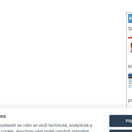
R
S
H
po
ies
rtneři
Reklama
Podmínky používání
Ochrana osobních údajů
Kontakt
Při
Souhlasím se vším se uloží technické, analytické a
 cookie, abychom vám mohli umožnit pohodlné
Monitor.cz Všechny práva vyhrazené. Autor a provozovatel nezodpovídá za o