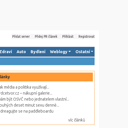
Přidat server
Přidej PR článek
Přihlásit
Registrovat
Zdraví
Auto
Bydlení
Weblogy
Ostatní
lánky
ak média a politika využívají...
rdcetvor.cz – nákupní galerie...
ám být OSVČ nebo jednatelem vlastní...
ouhých deset minut sexu denně...
dreagujte se na paddleboardu
víc článků