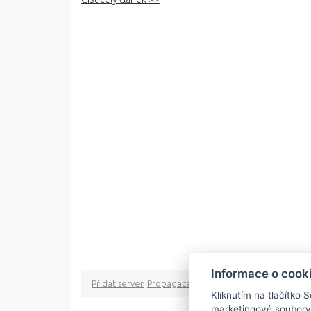
Informace o cook
Přidat server
Propagace
Co je RSS
o rssMonitor.cz
Pa
Kliknutím na tlačítko 
marketingové soubory
Copyright © 2009 rss