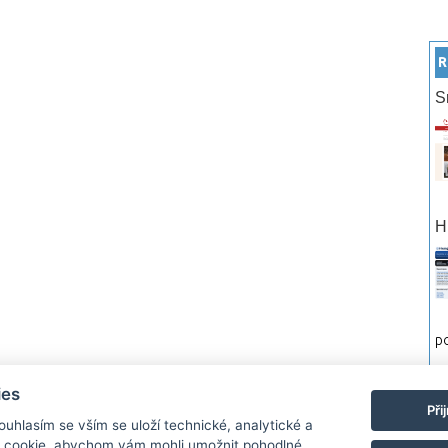
R
S
H
po
ies
rtneři
Reklama
Podmínky používání
Ochrana osobních údajů
Kontakt
Při
Souhlasím se vším se uloží technické, analytické a
 cookie, abychom vám mohli umožnit pohodlné
Monitor.cz Všechny práva vyhrazené. Autor a provozovatel nezodpovídá za o