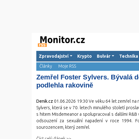
Zpravodajství
Krypto
Bulvár
Technika
Články
Moje RSS
Zemřel Foster Sylvers. Bývalá d
podlehla rakovině
Denik.cz
01.06.2026 19:30
Ve věku 64 let zemřel na r
Sylvers, která se v 70. letech minulého století prosl
s hitem Misdemeanor a spolupracoval s dalšími R&B 
odsouzení za sexuální napadení v roce 1994. Fo
sourozencem, který zemřel.
Číst celý článek >>