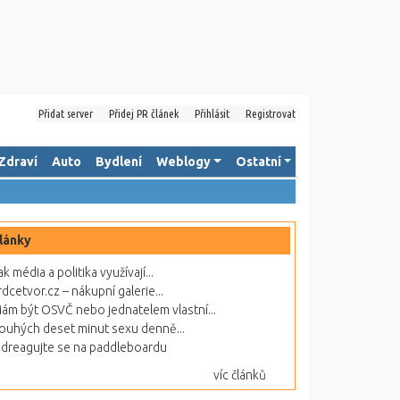
Přidat server
Přidej PR článek
Přihlásit
Registrovat
Zdraví
Auto
Bydlení
Weblogy
Ostatní
lánky
ak média a politika využívají...
rdcetvor.cz – nákupní galerie...
ám být OSVČ nebo jednatelem vlastní...
ouhých deset minut sexu denně...
dreagujte se na paddleboardu
víc článků