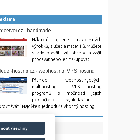
eklama
rdcetvor.cz - handmade
Nákupní galerie rukodělných
výrobků, služeb a materiálů. Můžete
si zde otevřít svůj obchod a začít
prodávat nebo jen nakupovat.
ledej-hosting.cz - webhosting, VPS hosting
Přehled webhostingových,
multihosting a VPS hosting
programů s možností jejich
pokročilého vyhledávání a
rovnávání. Najděte si jednoduše vhodný hosting.
jmout všechny
bsah a jeho následky.