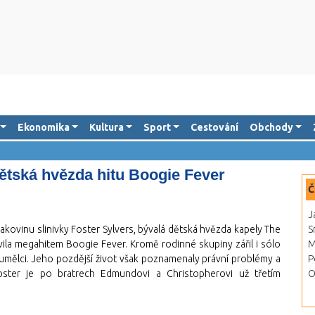
Ekonomika
Kultura
Sport
Cestování
Obchody
ětská hvězda hitu Boogie Fever
Č
J
akovinu slinivky Foster Sylvers, bývalá dětská hvězda kapely The
S
avila megahitem Boogie Fever. Kromě rodinné skupiny zářil i sólo
M
umělci. Jeho pozdější život však poznamenaly právní problémy a
P
ster je po bratrech Edmundovi a Christopherovi už třetím
O