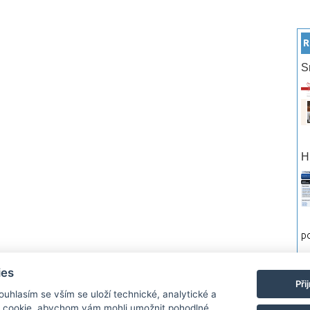
R
S
H
po
ies
rtneři
Reklama
Podmínky používání
Ochrana osobních údajů
Kontakt
Při
Souhlasím se vším se uloží technické, analytické a
 cookie, abychom vám mohli umožnit pohodlné
Monitor.cz Všechny práva vyhrazené. Autor a provozovatel nezodpovídá za o