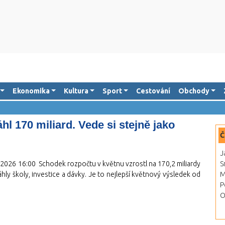
Ekonomika
Kultura
Sport
Cestování
Obchody
l 170 miliard. Vede si stejně jako
Č
J
.2026 16:00
Schodek rozpočtu v květnu vzrostl na 170,2 miliardy
S
áhly školy, investice a dávky. Je to nejlepší květnový výsledek od
M
P
O