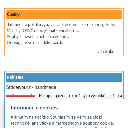
Články
Jak média a politika využívají...
Srdcetvor.cz – nákupní galerie...
Mám být OSVČ nebo jednatelem vlastní...
Pouhých deset minut sexu denně...
Odreagujte se na paddleboardu
víc článků
Reklama
Srdcetvor.cz - handmade
Nákupní galerie rukodělných výrobků, služeb a
materiálů. Můžete si zde otevřít svůj obchod a
Informace o cookies
začít prodávat nebo jen nakupovat.
Kliknutím na tlačítko Souhlasím se vším se uloží
Hledej-hosting.cz - webhosting, VPS
technické, analytické a marketingové soubory cookie,
hosting