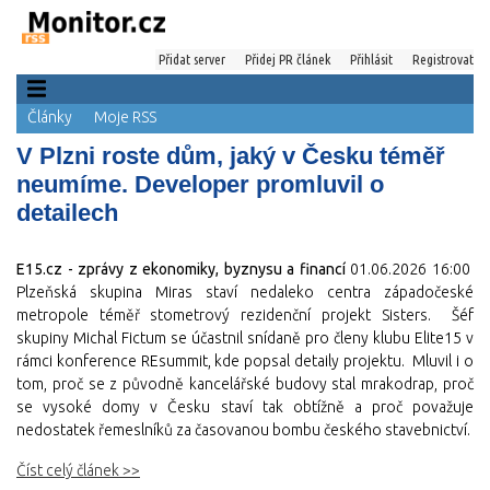
Přidat server
Přidej PR článek
Přihlásit
Registrovat
Články
Moje RSS
V Plzni roste dům, jaký v Česku téměř
neumíme. Developer promluvil o
detailech
E15.cz - zprávy z ekonomiky, byznysu a financí
01.06.2026 16:00
Plzeňská skupina Miras staví nedaleko centra západočeské
metropole téměř stometrový rezidenční projekt Sisters. Šéf
skupiny Michal Fictum se účastnil snídaně pro členy klubu Elite15 v
rámci konference REsummit, kde popsal detaily projektu. Mluvil i o
tom, proč se z původně kancelářské budovy stal mrakodrap, proč
se vysoké domy v Česku staví tak obtížně a proč považuje
nedostatek řemeslníků za časovanou bombu českého stavebnictví.
Číst celý článek >>