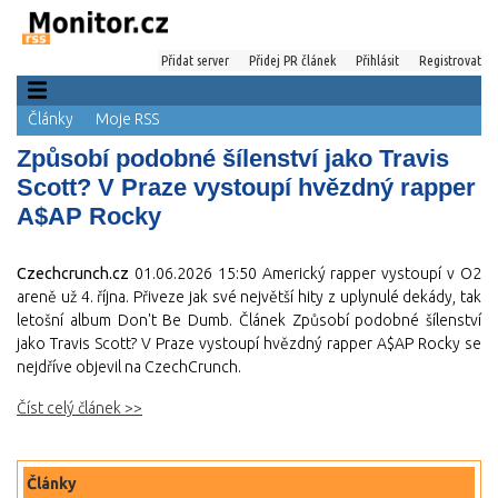
Přidat server
Přidej PR článek
Přihlásit
Registrovat
Články
Moje RSS
Způsobí podobné šílenství jako Travis
Scott? V Praze vystoupí hvězdný rapper
A$AP Rocky
Czechcrunch.cz
01.06.2026 15:50
Americký rapper vystoupí v O2
areně už 4. října. Přiveze jak své největší hity z uplynulé dekády, tak
letošní album Don't Be Dumb. Článek Způsobí podobné šílenství
jako Travis Scott? V Praze vystoupí hvězdný rapper A$AP Rocky se
nejdříve objevil na CzechCrunch.
Číst celý článek >>
Články