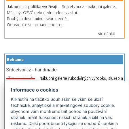
Jak média a politika využívají...
Srdcetvor.cz – nákupní galerie...
Mám být OSVČ nebo jednatelem vlastní...
Pouhých deset minut sexu denně...
Odreagujte se na paddleboardu
víc článků
Reklama
Srdcetvor.cz - handmade
Nákupní galerie rukodělných výrobků, služeb a
materiálů. Můžete si zde otevřít svůj obchod a
Informace o cookies
začít prodávat nebo jen nakupovat.
Kliknutím na tlačítko Souhlasím se vším se uloží
Hledej-hosting.cz - webhosting, VPS
technické, analytické a marketingové soubory cookie,
hosting
abychom vám mohli umožnit pohodlné používání
Přehled webhostingových, multihosting a VPS
stránek, měřit funkčnost našich stránek a cílit na vás
hosting programů s možností jejich
reklamu. Další podrobnosti týkající se souborů cookie a
pokročilého vyhledávání a porovnávání.