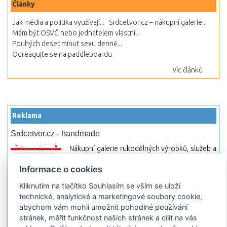
Články
Jak média a politika využívají...
Srdcetvor.cz – nákupní galerie...
Mám být OSVČ nebo jednatelem vlastní...
Pouhých deset minut sexu denně...
Odreagujte se na paddleboardu
víc článků
Reklama
Srdcetvor.cz - handmade
Nákupní galerie rukodělných výrobků, služeb a
materiálů. Můžete si zde otevřít svůj obchod a
Informace o cookies
začít prodávat nebo jen nakupovat.
Kliknutím na tlačítko Souhlasím se vším se uloží
Hledej-hosting.cz - webhosting, VPS
technické, analytické a marketingové soubory cookie,
hosting
abychom vám mohli umožnit pohodlné používání
Přehled webhostingových, multihosting a VPS
stránek, měřit funkčnost našich stránek a cílit na vás
hosting programů s možností jejich