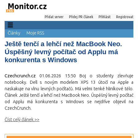
Přidat server
Přidej PR článek
Přihlásit
Registrovat
Články
Moje RSS
Ještě tenčí a lehčí než MacBook Neo.
Úspěšný levný počítač od Applu má
konkurenta s Windows
Czechcrunch.cz
01.06.2026 15:50
Boj o studenty zlevňuje
notebooky. Dell s novým modelem XPS 13 útočí na Apple a
naskakuje na vlnu levných počítačů. Má velmi tenké hliníkové tělo.
Článek Ještě tenčí a lehčí než MacBook Neo. Úspěšný levný počítač
od Applu má konkurenta s Windows se nejdříve objevil na
CzechCrunch.
Číst celý článek >>