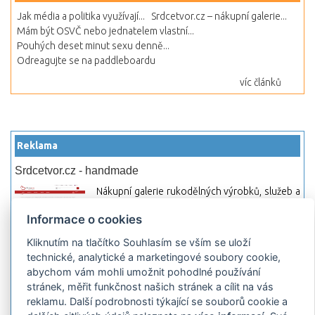
Jak média a politika využívají...
Srdcetvor.cz – nákupní galerie...
Mám být OSVČ nebo jednatelem vlastní...
Pouhých deset minut sexu denně...
Odreagujte se na paddleboardu
víc článků
Reklama
Srdcetvor.cz - handmade
Nákupní galerie rukodělných výrobků, služeb a
materiálů. Můžete si zde otevřít svůj obchod a
Informace o cookies
začít prodávat nebo jen nakupovat.
Kliknutím na tlačítko Souhlasím se vším se uloží
Hledej-hosting.cz - webhosting, VPS
technické, analytické a marketingové soubory cookie,
hosting
abychom vám mohli umožnit pohodlné používání
Přehled webhostingových, multihosting a VPS
stránek, měřit funkčnost našich stránek a cílit na vás
hosting programů s možností jejich
reklamu. Další podrobnosti týkající se souborů cookie a
pokročilého vyhledávání a porovnávání.