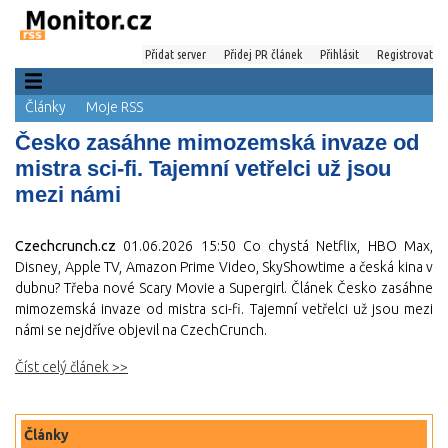
Přidat server
Přidej PR článek
Přihlásit
Registrovat
Články
Moje RSS
Česko zasáhne mimozemská invaze od
mistra sci-fi. Tajemní vetřelci už jsou
mezi námi
Czechcrunch.cz
01.06.2026 15:50
Co chystá Netflix, HBO Max,
Disney, Apple TV, Amazon Prime Video, SkyShowtime a česká kina v
dubnu? Třeba nové Scary Movie a Supergirl. Článek Česko zasáhne
mimozemská invaze od mistra sci-fi. Tajemní vetřelci už jsou mezi
námi se nejdříve objevil na CzechCrunch.
Číst celý článek >>
Články