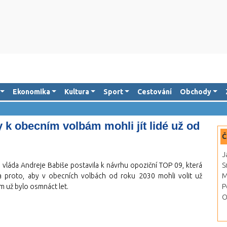
Ekonomika
Kultura
Sport
Cestování
Obchody
 k obecním volbám mohli jít lidé už od
Č
J
vláda Andreje Babiše postavila k návrhu opoziční TOP 09, která
S
hla proto, aby v obecních volbách od roku 2030 mohli volit už
M
ým už bylo osmnáct let.
P
O