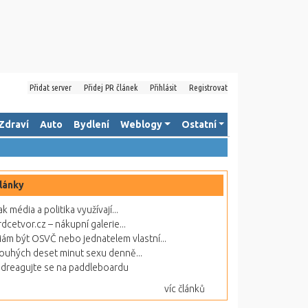
Přidat server
Přidej PR článek
Přihlásit
Registrovat
Zdraví
Auto
Bydlení
Weblogy
Ostatní
lánky
ak média a politika využívají...
rdcetvor.cz – nákupní galerie...
ám být OSVČ nebo jednatelem vlastní...
ouhých deset minut sexu denně...
dreagujte se na paddleboardu
víc článků