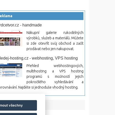
eklama
rdcetvor.cz - handmade
Nákupní galerie rukodělných
výrobků, služeb a materiálů. Můžete
si zde otevřít svůj obchod a začít
prodávat nebo jen nakupovat.
ledej-hosting.cz - webhosting, VPS hosting
Přehled webhostingových,
multihosting a VPS hosting
programů s možností jejich
pokročilého vyhledávání a
rovnávání. Najděte si jednoduše vhodný hosting.
jmout všechny
bsah a jeho následky.