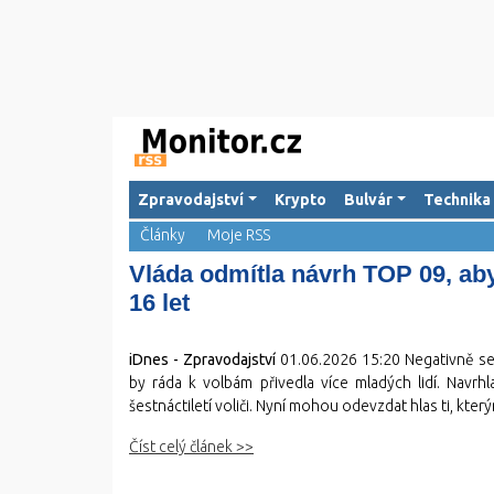
Zpravodajství
Krypto
Bulvár
Technika
Články
Moje RSS
Vláda odmítla návrh TOP 09, aby
16 let
iDnes - Zpravodajství
01.06.2026 15:20
Negativně se 
by ráda k volbám přivedla více mladých lidí. Navr
šestnáctiletí voliči. Nyní mohou odevzdat hlas ti, kter
Číst celý článek >>