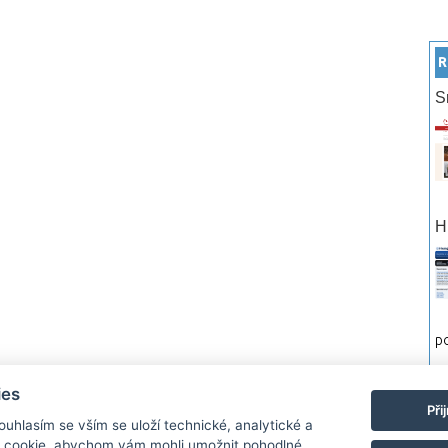
R
S
H
po
ies
rtneři
Reklama
Podmínky používání
Ochrana osobních údajů
Kontakt
Při
Souhlasím se vším se uloží technické, analytické a
 cookie, abychom vám mohli umožnit pohodlné
Monitor.cz Všechny práva vyhrazené. Autor a provozovatel nezodpovídá za o