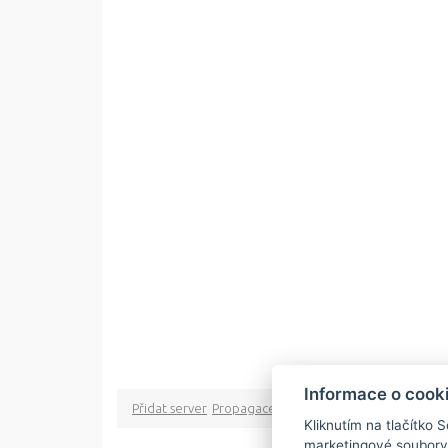
Informace o cook
Přidat server
Propagace
Co je RSS
o rssMonitor.cz
Pa
Kliknutím na tlačítko 
marketingové soubory
Copyright © 2009 rss