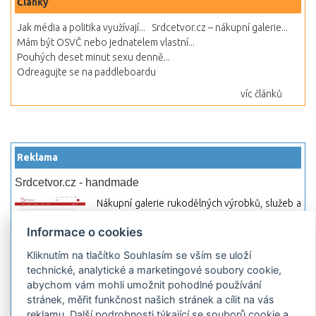
Články
Jak média a politika využívají...
Srdcetvor.cz – nákupní galerie...
Mám být OSVČ nebo jednatelem vlastní...
Pouhých deset minut sexu denně...
Odreagujte se na paddleboardu
víc článků
Reklama
Srdcetvor.cz - handmade
Nákupní galerie rukodělných výrobků, služeb a
materiálů. Můžete si zde otevřít svůj obchod a
Informace o cookies
začít prodávat nebo jen nakupovat.
Kliknutím na tlačítko Souhlasím se vším se uloží
Hledej-hosting.cz - webhosting, VPS
technické, analytické a marketingové soubory cookie,
hosting
abychom vám mohli umožnit pohodlné používání
Přehled webhostingových, multihosting a VPS
stránek, měřit funkčnost našich stránek a cílit na vás
hosting programů s možností jejich
reklamu. Další podrobnosti týkající se souborů cookie a