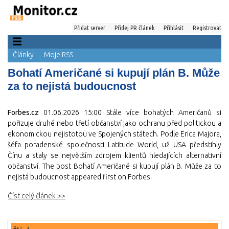
Přidat server
Přidej PR článek
Přihlásit
Registrovat
Články
Moje RSS
Bohatí Američané si kupují plán B. Může
za to nejistá budoucnost
Forbes.cz
01.06.2026 15:00
Stále více bohatých Američanů si
pořizuje druhé nebo třetí občanství jako ochranu před politickou a
ekonomickou nejistotou ve Spojených státech. Podle Erica Majora,
šéfa poradenské společnosti Latitude World, už USA předstihly
Čínu a staly se největším zdrojem klientů hledajících alternativní
občanství. The post Bohatí Američané si kupují plán B. Může za to
nejistá budoucnost appeared first on Forbes.
Číst celý článek >>