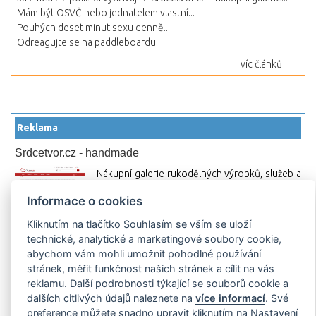
Mám být OSVČ nebo jednatelem vlastní...
Pouhých deset minut sexu denně...
Odreagujte se na paddleboardu
víc článků
Reklama
Srdcetvor.cz - handmade
Nákupní galerie rukodělných výrobků, služeb a
materiálů. Můžete si zde otevřít svůj obchod a
Informace o cookies
začít prodávat nebo jen nakupovat.
Kliknutím na tlačítko Souhlasím se vším se uloží
Hledej-hosting.cz - webhosting, VPS
technické, analytické a marketingové soubory cookie,
hosting
abychom vám mohli umožnit pohodlné používání
Přehled webhostingových, multihosting a VPS
stránek, měřit funkčnost našich stránek a cílit na vás
hosting programů s možností jejich
reklamu. Další podrobnosti týkající se souborů cookie a
pokročilého vyhledávání a porovnávání.
dalších citlivých údajů naleznete na
více informací
. Své
Najděte si jednoduše vhodný hosting.
preference můžete snadno upravit kliknutím na Nastavení