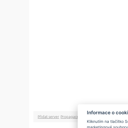
Informace o cook
Přidat server
Propagace
Co je RSS
o rssMonitor.cz
Pa
Kliknutím na tlačítko 
marketingové soubory
Copyright © 2009 rss