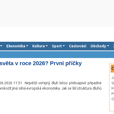
Ekonomika
Kultura
Sport
Cestování
Obchody
světa v roce 2026? První příčky
Č
J
06.2026 11:51
Největší veřejný dluh letos překvapivě připadne
S
eskočit jiná silná evropská ekonomika. Jak se liší struktura dluhů
M
P
O