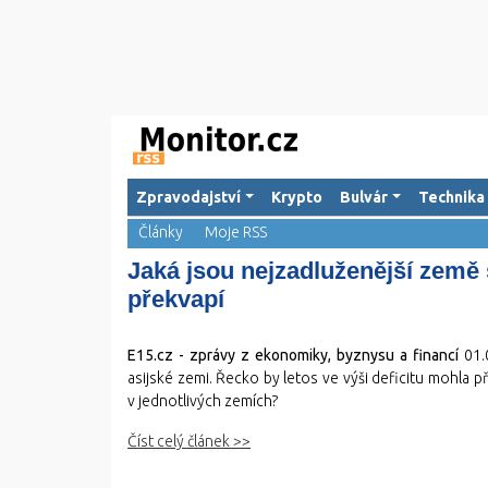
Zpravodajství
Krypto
Bulvár
Technika
Články
Moje RSS
Jaká jsou nejzadluženější země 
překvapí
E15.cz - zprávy z ekonomiky, byznysu a financí
01.
asijské zemi. Řecko by letos ve výši deficitu mohla př
v jednotlivých zemích?
Číst celý článek >>