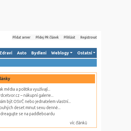
Přidat server
Přidej PR článek
Přihlásit
Registrovat
Zdraví
Auto
Bydlení
Weblogy
Ostatní
lánky
ak média a politika využívají...
rdcetvor.cz – nákupní galerie...
ám být OSVČ nebo jednatelem vlastní...
ouhých deset minut sexu denně...
dreagujte se na paddleboardu
víc článků