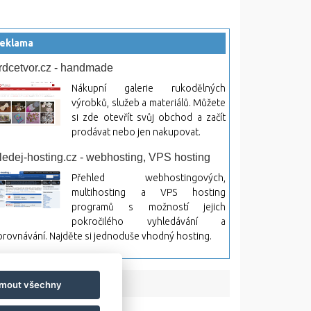
eklama
rdcetvor.cz - handmade
Nákupní galerie rukodělných
výrobků, služeb a materiálů. Můžete
si zde otevřít svůj obchod a začít
prodávat nebo jen nakupovat.
ledej-hosting.cz - webhosting, VPS hosting
Přehled webhostingových,
multihosting a VPS hosting
programů s možností jejich
pokročilého vyhledávání a
rovnávání. Najděte si jednoduše vhodný hosting.
jmout všechny
bsah a jeho následky.