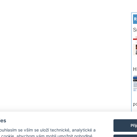
R
S
H
po
ies
rtneři
Reklama
Podmínky používání
Ochrana osobních údajů
Kontakt
Při
Souhlasím se vším se uloží technické, analytické a
 cookie, abychom vám mohli umožnit pohodlné
Monitor.cz Všechny práva vyhrazené. Autor a provozovatel nezodpovídá za o