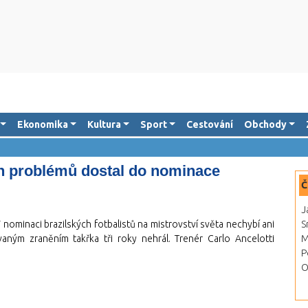
Ekonomika
Kultura
Sport
Cestování
Obchody
ch problémů dostal do nominace
Č
J
 nominaci brazilských fotbalistů na mistrovství světa nechybí ani
S
aným zraněním takřka tři roky nehrál. Trenér Carlo Ancelotti
M
P
O