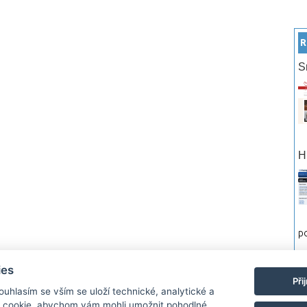
R
S
H
po
ies
rtneři
Reklama
Podmínky používání
Ochrana osobních údajů
Kontakt
Při
Souhlasím se vším se uloží technické, analytické a
 cookie, abychom vám mohli umožnit pohodlné
Monitor.cz Všechny práva vyhrazené. Autor a provozovatel nezodpovídá za o