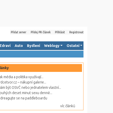
Přidat server
Přidej PR článek
Přihlásit
Registrovat
Zdraví
Auto
Bydlení
Weblogy
Ostatní
lánky
ak média a politika využívají...
rdcetvor.cz – nákupní galerie...
ám být OSVČ nebo jednatelem vlastní...
ouhých deset minut sexu denně...
dreagujte se na paddleboardu
víc článků