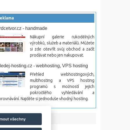
eklama
rdcetvor.cz - handmade
Nákupní galerie rukodělných
výrobků, služeb a materiálů. Můžete
si zde otevřít svůj obchod a začít
prodávat nebo jen nakupovat.
ledej-hosting.cz - webhosting, VPS hosting
Přehled webhostingových,
multihosting a VPS hosting
programů s možností jejich
pokročilého vyhledávání a
rovnávání. Najděte si jednoduše vhodný hosting.
jmout všechny
bsah a jeho následky.