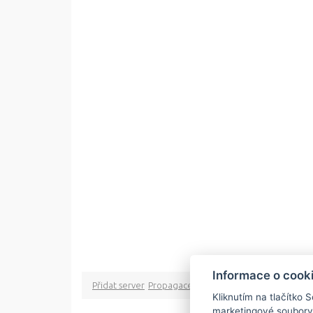
Informace o cook
Přidat server
Propagace
Co je RSS
o rssMonitor.cz
Pa
Kliknutím na tlačítko 
marketingové soubory
Copyright © 2009 rss