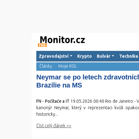
Zpravodajství
Krypto
Bulvár
Technika
Články
Moje RSS
Neymar se po letech zdravotní
Brazílie na MS
FN - Počítače a IT
19.05.2026 00:40
Rio de Janeiro - V
kanonýr Neymar, který v reprezentaci kvůli opakov
historicky...
Číst celý článek >>