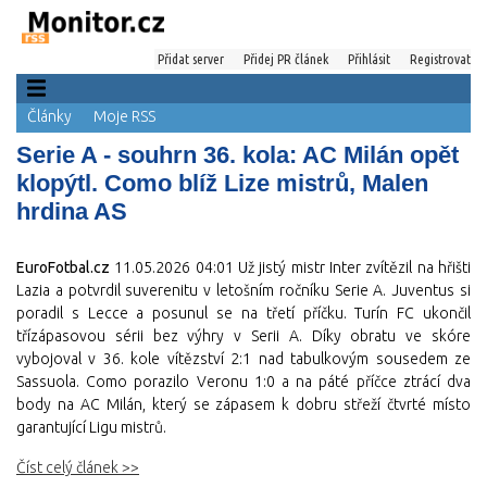
Přidat server
Přidej PR článek
Přihlásit
Registrovat
Články
Moje RSS
Serie A - souhrn 36. kola: AC Milán opět
klopýtl. Como blíž Lize mistrů, Malen
hrdina AS
EuroFotbal.cz
11.05.2026 04:01
Už jistý mistr Inter zvítězil na hřišti
Lazia a potvrdil suverenitu v letošním ročníku Serie A. Juventus si
poradil s Lecce a posunul se na třetí příčku. Turín FC ukončil
třízápasovou sérii bez výhry v Serii A. Díky obratu ve skóre
vybojoval v 36. kole vítězství 2:1 nad tabulkovým sousedem ze
Sassuola. Como porazilo Veronu 1:0 a na páté příčce ztrácí dva
body na AC Milán, který se zápasem k dobru střeží čtvrté místo
garantující Ligu mistrů.
Číst celý článek >>