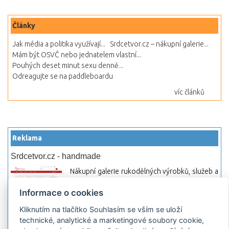
Články
Jak média a politika využívají...
Srdcetvor.cz – nákupní galerie...
Mám být OSVČ nebo jednatelem vlastní...
Pouhých deset minut sexu denně...
Odreagujte se na paddleboardu
víc článků
Reklama
Srdcetvor.cz - handmade
Nákupní galerie rukodělných výrobků, služeb a
materiálů. Můžete si zde otevřít svůj obchod a
Informace o cookies
začít prodávat nebo jen nakupovat.
Kliknutím na tlačítko Souhlasím se vším se uloží
Hledej-hosting.cz - webhosting, VPS
technické, analytické a marketingové soubory cookie,
hosting