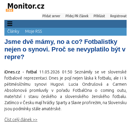
Přidat server
Přidej PR článek
Přihlásit
Registrovat
Články
Moje RSS
Jsme dvě mámy, no a co? Fotbalistky
nejen o synovi. Proč se nevyplatilo být v
repre?
iDnes.cz - fotbal
11.05.2026 01:50
Seznámily se ve slovenské
fotbalové reprezentaci. Dnes je pojí nejen láska k fotbalu, ale i i k
pětiměsíčnímu synovi Hugovi. Lucia Ondrušová a Carmen
Absolonová promluvily v pořadu FotbalOna o coming outu,
mateřství i stavu českého a slovenského ženského fotbalu.
Zatímco v Česku mají hráčky Sparty a Slavie profirežim, na Slovensku
jsou podmínky stále amatérské.
Číst celý článek >>