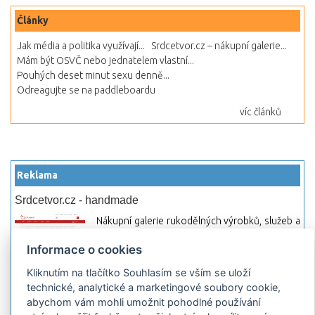
Články
Jak média a politika využívají...
Srdcetvor.cz – nákupní galerie...
Mám být OSVČ nebo jednatelem vlastní...
Pouhých deset minut sexu denně...
Odreagujte se na paddleboardu
víc článků
Reklama
Srdcetvor.cz - handmade
Nákupní galerie rukodělných výrobků, služeb a
materiálů. Můžete si zde otevřít svůj obchod a
Informace o cookies
začít prodávat nebo jen nakupovat.
Kliknutím na tlačítko Souhlasím se vším se uloží
Hledej-hosting.cz - webhosting, VPS
technické, analytické a marketingové soubory cookie,
hosting
abychom vám mohli umožnit pohodlné používání
Přehled webhostingových, multihosting a VPS