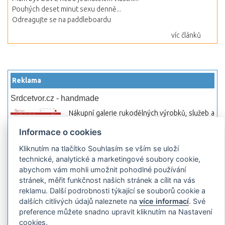
Pouhých deset minut sexu denně...
Odreagujte se na paddleboardu
víc článků
Reklama
Srdcetvor.cz - handmade
Nákupní galerie rukodělných výrobků, služeb a
materiálů. Můžete si zde otevřít svůj obchod a
Informace o cookies
začít prodávat nebo jen nakupovat.
Kliknutím na tlačítko Souhlasím se vším se uloží
Hledej-hosting.cz - webhosting, VPS
technické, analytické a marketingové soubory cookie,
hosting
abychom vám mohli umožnit pohodlné používání
Přehled webhostingových, multihosting a VPS
stránek, měřit funkčnost našich stránek a cílit na vás
hosting programů s možností jejich
reklamu. Další podrobnosti týkající se souborů cookie a
pokročilého vyhledávání a porovnávání.
dalších citlivých údajů naleznete na
více informací
. Své
Najděte si jednoduše vhodný hosting.
preference můžete snadno upravit kliknutím na Nastavení
cookies.