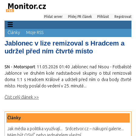
Přidat server
Přidej PR článek
Přihlásit
Registrovat
Články
Moje RSS
Jablonec v lize remizoval s Hradcem a
udržel před ním čtvrté místo
SN - Motorsport
11.05.2026 01:40
Jablonec nad Nisou - Fotbalisté
Jablonce ve druhém kole nadstavbové skupiny o titul remizovali
doma 1:1 s Hradcem Králové a udrželi před ním o dva body čtvrté
místo. Hosty poslal do vedení v 25. minutě...
Číst celý článek >>
Články
Jak média a politika využívají...
Srdcetvor.cz – nákupní galerie...
Mám být OSVČ nebo jednatelem vlastní...