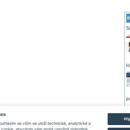
R
S
H
po
ies
rtneři
Reklama
Podmínky používání
Ochrana osobních údajů
Kontakt
Při
Souhlasím se vším se uloží technické, analytické a
 cookie, abychom vám mohli umožnit pohodlné
Monitor.cz Všechny práva vyhrazené. Autor a provozovatel nezodpovídá za o