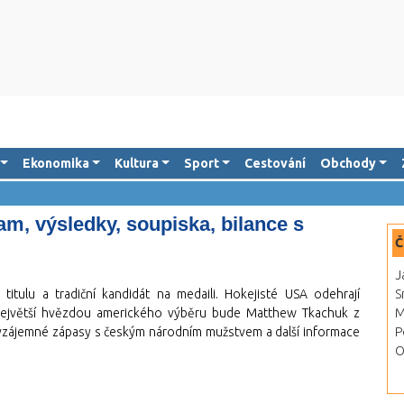
Ekonomika
Kultura
Sport
Cestování
Obchody
m, výsledky, soupiska, bilance s
Č
J
itulu a tradiční kandidát na medaili. Hokejisté USA odehrají
S
Největší hvězdou amerického výběru bude Matthew Tkachuk z
M
i, vzájemné zápasy s českým národním mužstvem a další informace
P
O