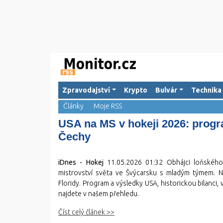
Zpravodajství
Krypto
Bulvár
Technika
Články
Moje RSS
USA na MS v hokeji 2026: progra
Čechy
iDnes - Hokej
11.05.2026 01:32
Obhájci loňského t
mistrovství světa ve Švýcarsku s mladým týmem. 
Floridy. Program a výsledky USA, historickou bilanc
najdete v našem přehledu.
Číst celý článek >>