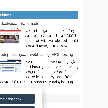
eklama
rdcetvor.cz - handmade
Nákupní galerie rukodělných
výrobků, služeb a materiálů. Můžete
si zde otevřít svůj obchod a začít
prodávat nebo jen nakupovat.
ledej-hosting.cz - webhosting, VPS hosting
Přehled webhostingových,
multihosting a VPS hosting
programů s možností jejich
pokročilého vyhledávání a
rovnávání. Najděte si jednoduše vhodný hosting.
jmout všechny
bsah a jeho následky.