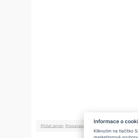
Informace o cook
Přidat server
Propagace
Co je RSS
o rssMonitor.cz
Pa
Kliknutím na tlačítko 
marketingové soubory
Copyright © 2009 rss