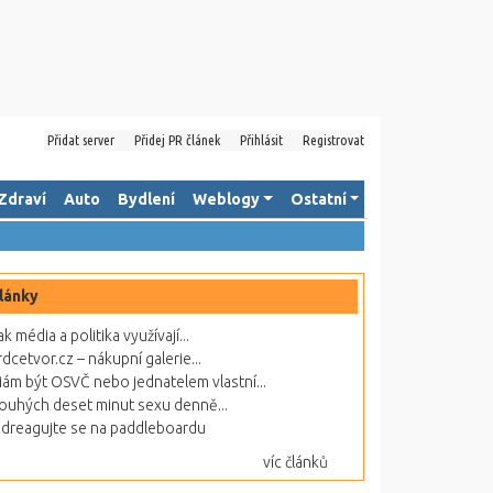
Přidat server
Přidej PR článek
Přihlásit
Registrovat
Zdraví
Auto
Bydlení
Weblogy
Ostatní
lánky
ak média a politika využívají...
rdcetvor.cz – nákupní galerie...
ám být OSVČ nebo jednatelem vlastní...
ouhých deset minut sexu denně...
dreagujte se na paddleboardu
víc článků