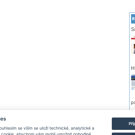
R
S
H
po
ies
rtneři
Reklama
Podmínky používání
Ochrana osobních údajů
Kontakt
Při
Souhlasím se vším se uloží technické, analytické a
 cookie, abychom vám mohli umožnit pohodlné
Monitor.cz Všechny práva vyhrazené. Autor a provozovatel nezodpovídá za o