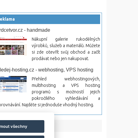
eklama
rdcetvor.cz - handmade
Nákupní galerie rukodělných
výrobků, služeb a materiálů. Můžete
si zde otevřít svůj obchod a začít
prodávat nebo jen nakupovat.
ledej-hosting.cz - webhosting, VPS hosting
Přehled webhostingových,
multihosting a VPS hosting
programů s možností jejich
pokročilého vyhledávání a
rovnávání. Najděte si jednoduše vhodný hosting.
jmout všechny
bsah a jeho následky.