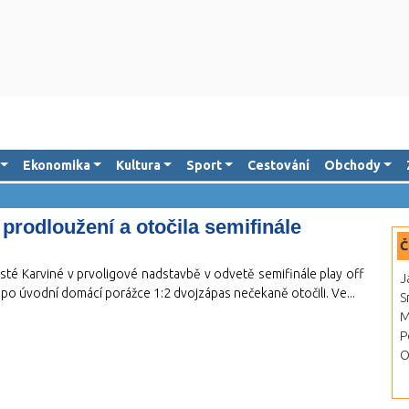
Ekonomika
Kultura
Sport
Cestování
Obchody
prodloužení a otočila semifinále
Č
isté Karviné v prvoligové nadstavbě v odvetě semifinále play off
J
a po úvodní domácí porážce 1:2 dvojzápas nečekaně otočili. Ve...
S
M
P
O