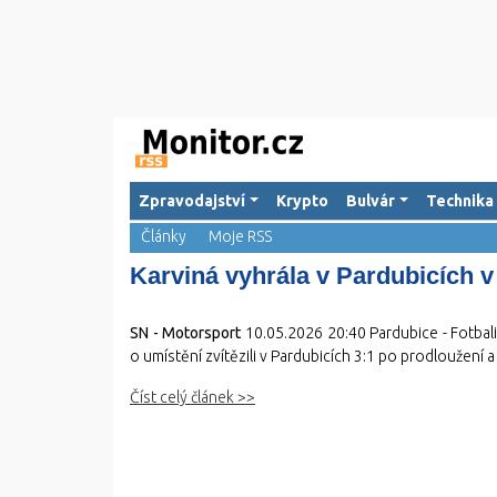
Zpravodajství
Krypto
Bulvár
Technika
Články
Moje RSS
Karviná vyhrála v Pardubicích v 
SN - Motorsport
10.05.2026 20:40
Pardubice - Fotbal
o umístění zvítězili v Pardubicích 3:1 po prodloužení 
Číst celý článek >>