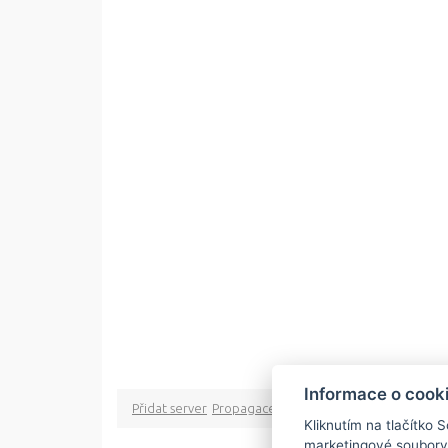
Informace o cook
Přidat server
Propagace
Co je RSS
o rssMonitor.cz
Pa
Kliknutím na tlačítko 
marketingové soubory
Copyright © 2009 rss