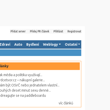
Přidat server
Přidej PR článek
Přihlásit
Registrovat
Zdraví
Auto
Bydlení
Weblogy
Ostatní
lánky
ak média a politika využívají...
rdcetvor.cz – nákupní galerie...
ám být OSVČ nebo jednatelem vlastní...
ouhých deset minut sexu denně...
dreagujte se na paddleboardu
víc článků