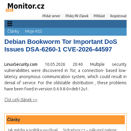
Přidat server
Přidej PR článek
Přihlásit
Registrovat
Články
Moje RSS
Debian Bookworm Tor Important DoS
Issues DSA-6260-1 CVE-2026-44597
LinuxSecurity.com
10.05.2026 20:40
Multiple security
vulnerabilities were discovered in Tor, a connection- based low-
latency anonymous communication system, which could result in
denial of service. For the oldstable distribution , these problems
have been fixed in version 0.4.9.8-0+deb12u1.
Číst celý článek >>
Články
Jak média a politika využívají...
Srdcetvor.cz – nákupní galerie...