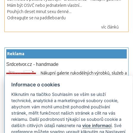
Mám být OSVČ nebo jednatelem vlastní...
Pouhých deset minut sexu denně...
Odreagujte se na paddleboardu
víc článků
Reklama
Srdcetvor.cz - handmade
Nákupní galerie rukodělných výrobků, služeb a
materiálů. Můžete si zde otevřít svůj obchod a
Informace o cookies
začít prodávat nebo jen nakupovat.
Kliknutím na tlačítko Souhlasím se vším se uloží
Hledej-hosting.cz - webhosting, VPS
technické, analytické a marketingové soubory cookie,
hosting
abychom vám mohli umožnit pohodlné používání
Přehled webhostingových, multihosting a VPS
stránek, měřit funkčnost našich stránek a cílit na vás
hosting programů s možností jejich
reklamu. Další podrobnosti týkající se souborů cookie a
pokročilého vyhledávání a porovnávání.
dalších citlivých údajů naleznete na
více informací
. Své
Najděte si jednoduše vhodný hosting.
preference můžete snadno upravit kliknutím na Nastavení