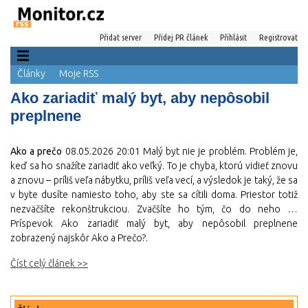
Přidat server
Přidej PR článek
Přihlásit
Registrovat
Články
Moje RSS
Ako zariadiť malý byt, aby nepôsobil
preplnene
Ako a prečo
08.05.2026 20:01
Malý byt nie je problém. Problém je,
keď sa ho snažíte zariadiť ako veľký. To je chyba, ktorú vidieť znovu
a znovu – príliš veľa nábytku, príliš veľa vecí, a výsledok je taký, že sa
v byte dusíte namiesto toho, aby ste sa cítili doma. Priestor totiž
nezväčšíte rekonštrukciou. Zväčšíte ho tým, čo do neho …
Príspevok Ako zariadiť malý byt, aby nepôsobil preplnene
zobrazený najskôr Ako a Prečo?.
Číst celý článek >>