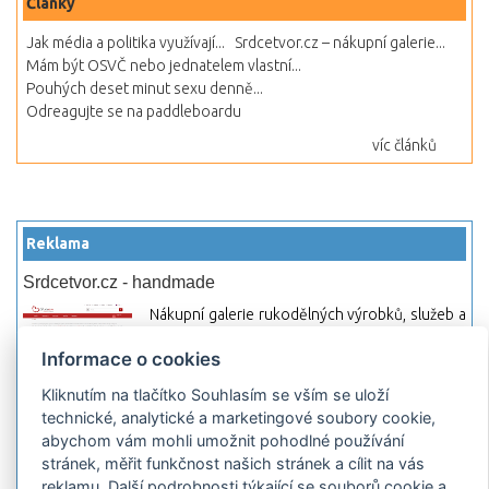
Články
Jak média a politika využívají...
Srdcetvor.cz – nákupní galerie...
Mám být OSVČ nebo jednatelem vlastní...
Pouhých deset minut sexu denně...
Odreagujte se na paddleboardu
víc článků
Reklama
Srdcetvor.cz - handmade
Nákupní galerie rukodělných výrobků, služeb a
materiálů. Můžete si zde otevřít svůj obchod a
Informace o cookies
začít prodávat nebo jen nakupovat.
Kliknutím na tlačítko Souhlasím se vším se uloží
Hledej-hosting.cz - webhosting, VPS
technické, analytické a marketingové soubory cookie,
hosting
abychom vám mohli umožnit pohodlné používání
Přehled webhostingových, multihosting a VPS
stránek, měřit funkčnost našich stránek a cílit na vás
hosting programů s možností jejich
reklamu. Další podrobnosti týkající se souborů cookie a