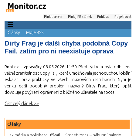
Přidat server
Přidej PR článek
Přihlásit
Registrovat
Články
Moje RSS
Dirty Frag je další chyba podobná Copy
Fail, zatím pro ni neexistuje oprava
Root.cz - zprávičky
08.05.2026 11:50
Před týdnem byla odhalena
vážná zranitelnost Copy Fail, která umožňovala jednoduchou lokální
eskalaci práv prakticky ve všech linuxových distribucích. Nyní je
venku další podobný problém nazvaný Dirty Frag, který opět
dovoluje povýšení oprávnění z běžného uživatele na roota.
Číst celý článek >>
Články
Jak média a politika využívají...
Srdcetvor.cz – nákupní galerie...