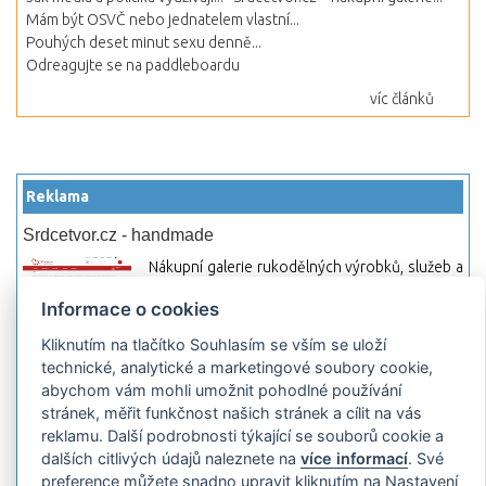
Mám být OSVČ nebo jednatelem vlastní...
Pouhých deset minut sexu denně...
Odreagujte se na paddleboardu
víc článků
Reklama
Srdcetvor.cz - handmade
Nákupní galerie rukodělných výrobků, služeb a
materiálů. Můžete si zde otevřít svůj obchod a
Informace o cookies
začít prodávat nebo jen nakupovat.
Kliknutím na tlačítko Souhlasím se vším se uloží
Hledej-hosting.cz - webhosting, VPS
technické, analytické a marketingové soubory cookie,
hosting
abychom vám mohli umožnit pohodlné používání
Přehled webhostingových, multihosting a VPS
stránek, měřit funkčnost našich stránek a cílit na vás
hosting programů s možností jejich
reklamu. Další podrobnosti týkající se souborů cookie a
pokročilého vyhledávání a porovnávání.
dalších citlivých údajů naleznete na
více informací
. Své
Najděte si jednoduše vhodný hosting.
preference můžete snadno upravit kliknutím na Nastavení