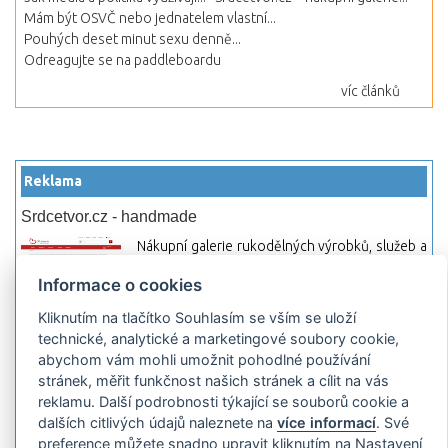
Mám být OSVČ nebo jednatelem vlastní...
Pouhých deset minut sexu denně...
Odreagujte se na paddleboardu
víc článků
Reklama
Srdcetvor.cz - handmade
Nákupní galerie rukodělných výrobků, služeb a
materiálů. Můžete si zde otevřít svůj obchod a
Informace o cookies
začít prodávat nebo jen nakupovat.
Kliknutím na tlačítko Souhlasím se vším se uloží
Hledej-hosting.cz - webhosting, VPS
technické, analytické a marketingové soubory cookie,
hosting
abychom vám mohli umožnit pohodlné používání
Přehled webhostingových, multihosting a VPS
stránek, měřit funkčnost našich stránek a cílit na vás
hosting programů s možností jejich
reklamu. Další podrobnosti týkající se souborů cookie a
pokročilého vyhledávání a porovnávání.
dalších citlivých údajů naleznete na
více informací
. Své
Najděte si jednoduše vhodný hosting.
preference můžete snadno upravit kliknutím na Nastavení