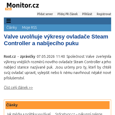
Přidat server
Přidej PR článek
Přihlásit
Registrovat
Články
Moje RSS
Valve uvolňuje výkresy ovladače Steam
Controller a nabíjecího puku
Root.cz - zprávičky
07.05.2026 11:40
Společnost Valve zveřejnila
výkresy vnějších rozměrů nového ovladače Steam Controller a jeho
nabíjecí stanice nazývané puk. Jsou určeny pro ty, kteří by chtěli
svůj ovladač upravit, vylepšit nebo k němu navrhnout nějaké nové
příslušenství.
Číst celý článek >>
Články
Jak média a politika využívají...
Srdcetvor.cz – nákupní galerie...