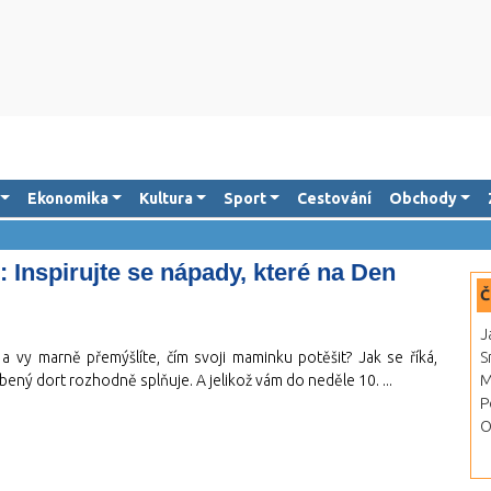
Ekonomika
Kultura
Sport
Cestování
Obchody
 Inspirujte se nápady, které na Den
Č
J
 vy marně přemýšlíte, čím svoji maminku potěšit? Jak se říká,
S
bený dort rozhodně splňuje. A jelikož vám do neděle 10. ...
M
P
O