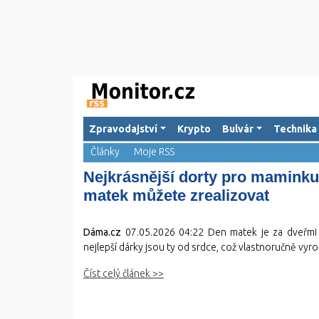
Zpravodajství
Krypto
Bulvár
Technika
Články
Moje RSS
Nejkrásnější dorty pro maminku:
matek můžete zrealizovat
Dáma.cz
07.05.2026 04:22
Den matek je za dveřmi a
nejlepší dárky jsou ty od srdce, což vlastnoručně vyro
Číst celý článek >>