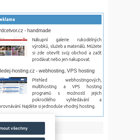
eklama
rdcetvor.cz - handmade
Nákupní galerie rukodělných
výrobků, služeb a materiálů. Můžete
si zde otevřít svůj obchod a začít
prodávat nebo jen nakupovat.
ledej-hosting.cz - webhosting, VPS hosting
Přehled webhostingových,
multihosting a VPS hosting
programů s možností jejich
pokročilého vyhledávání a
rovnávání. Najděte si jednoduše vhodný hosting.
jmout všechny
bsah a jeho následky.