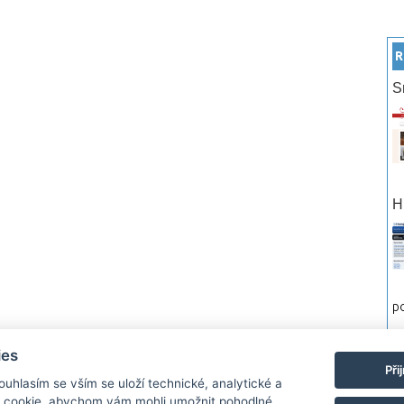
R
S
H
po
ies
rtneři
Reklama
Podmínky používání
Ochrana osobních údajů
Kontakt
Při
Souhlasím se vším se uloží technické, analytické a
 cookie, abychom vám mohli umožnit pohodlné
Monitor.cz Všechny práva vyhrazené. Autor a provozovatel nezodpovídá za o