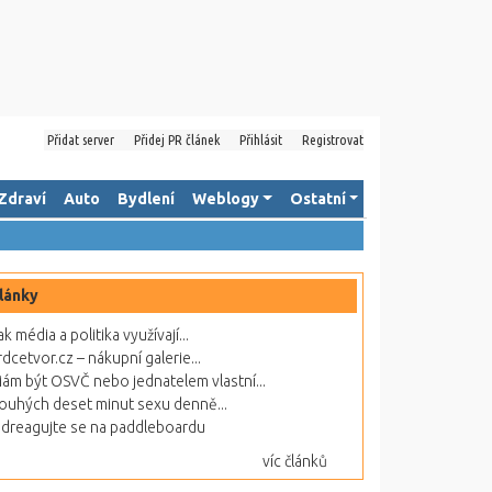
Přidat server
Přidej PR článek
Přihlásit
Registrovat
Zdraví
Auto
Bydlení
Weblogy
Ostatní
lánky
ak média a politika využívají...
rdcetvor.cz – nákupní galerie...
ám být OSVČ nebo jednatelem vlastní...
ouhých deset minut sexu denně...
dreagujte se na paddleboardu
víc článků