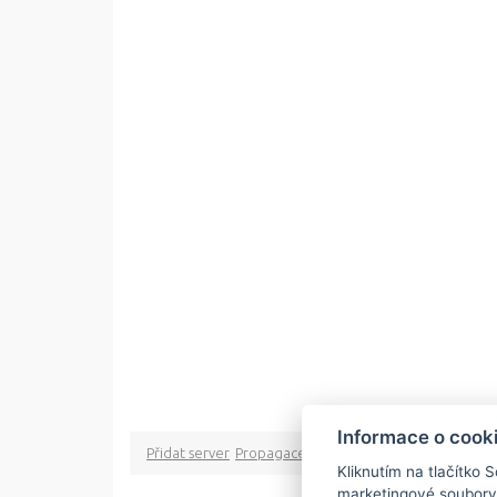
Informace o cook
Přidat server
Propagace
Co je RSS
o rssMonitor.cz
Pa
Kliknutím na tlačítko 
marketingové soubory
Copyright © 2009 rss